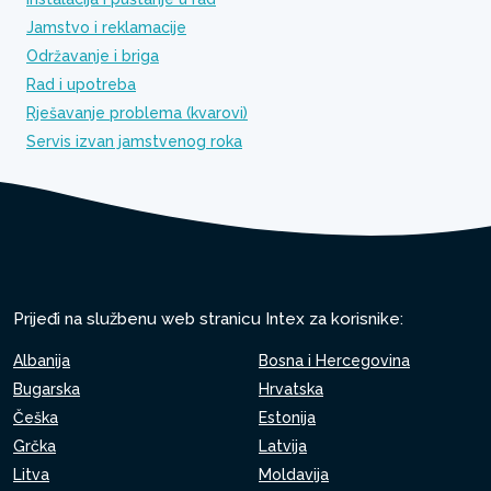
Jamstvo i reklamacije
Održavanje i briga
Rad i upotreba
Rješavanje problema (kvarovi)
Servis izvan jamstvenog roka
Prijeđi na službenu web stranicu Intex za korisnike:
Albanija
Bosna i Hercegovina
Bugarska
Hrvatska
Češka
Estonija
Grčka
Latvija
Litva
Moldavija