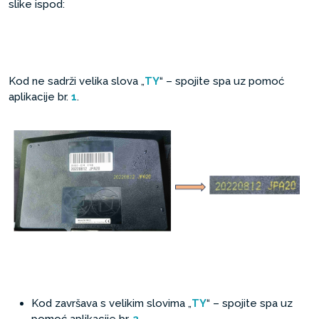
slike ispod:
Kod ne sadrži velika slova „
TY
“ – spojite spa uz pomoć
aplikacije br.
1
.
Kod završava s velikim slovima „
TY
“ – spojite spa uz
pomoć aplikacije br.
2
.