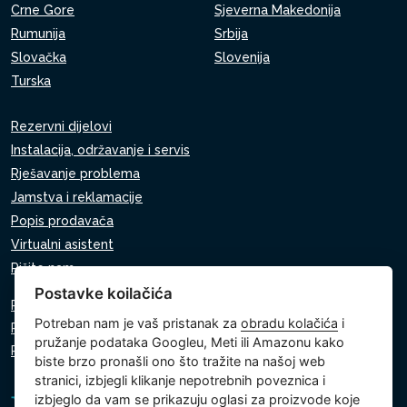
Crne Gore
Sjeverna Makedonija
Rumunija
Srbija
Slovačka
Slovenija
Turska
Rezervni dijelovi
Instalacija, održavanje i servis
Rješavanje problema
Jamstva i reklamacije
Popis prodavača
Virtualni asistent
Pišite nam
Postavke koilačića
Pravila o zaštiti osobnih podataka
Potreban nam je vaš pristanak za
obradu kolačića
i
Pravila o korištenju kolačića
pružanje podataka Googleu, Meti ili Amazonu kako
Postavke kolačića
biste brzo pronašli ono što tražite na našoj web
stranici, izbjegli klikanje nepotrebnih poveznica i
izbjeglo da vam se prikazuju oglasi za proizvode koje