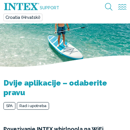
SUPPORT
Croatia (Hrvatski)
Dvije aplikacije – odaberite
pravu
SPA
Rad i upotreba
Povezivanje INTEX whirlpoola na WiFi