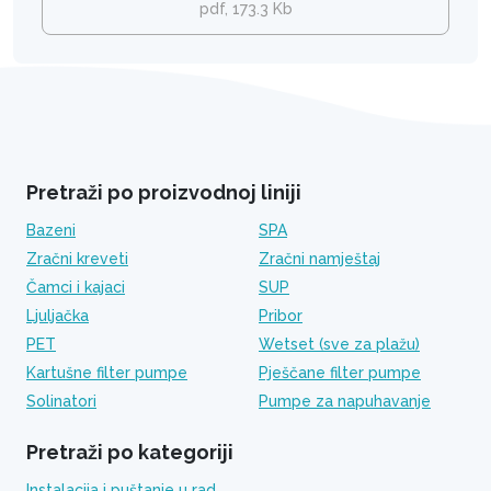
pdf, 173.3 Kb
Pretraži po proizvodnoj liniji
Bazeni
SPA
Zračni kreveti
Zračni namještaj
Čamci i kajaci
SUP
Ljuljačka
Pribor
PET
Wetset (sve za plažu)
Kartušne filter pumpe
Pješčane filter pumpe
Solinatori
Pumpe za napuhavanje
Pretraži po kategoriji
Instalacija i puštanje u rad