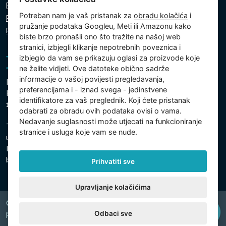
Pravila o zaštiti osobnih podataka
Potreban nam je vaš pristanak za
obradu kolačića
i
Pravila o korištenju kolačića
pružanje podataka Googleu, Meti ili Amazonu kako
Postavke kolačića
biste brzo pronašli ono što tražite na našoj web
stranici, izbjegli klikanje nepotrebnih poveznica i
izbjeglo da vam se prikazuju oglasi za proizvode koje
ne želite vidjeti. Ove datoteke obično sadrže
informacije o vašoj povijesti pregledavanja,
Intex Trading, s.r.o.
preferencijama i - iznad svega - jedinstvene
Hradecká 2526/3
identifikatore za vaš preglednik. Koji ćete pristanak
130 00 Prag 3 - Češka Republika
odabrati za obradu ovih podataka ovisi o vama.
Nedavanje suglasnosti može utjecati na funkcioniranje
Tvrtka je upisana pri Općinskom sudu u Pragu, odjel C,
stranice i usluga koje vam se nude.
uložak 74759
Identifikacijski broj tvrtke: 26150808, Porezni identifikacijski
broj: CZ26150808
Prihvatiti sve
Upravljanje kolačićima
Copyright © 2026 INTEX TRADING s.r.o. Všechna
Odbaci sve
právavyhrazena.