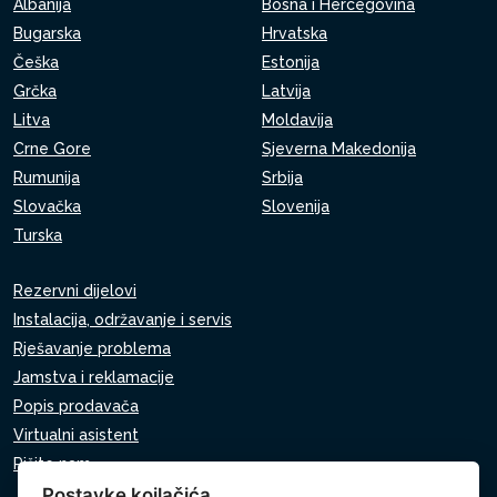
Albanija
Bosna i Hercegovina
Bugarska
Hrvatska
Češka
Estonija
Grčka
Latvija
Litva
Moldavija
Crne Gore
Sjeverna Makedonija
Rumunija
Srbija
Slovačka
Slovenija
Turska
Rezervni dijelovi
Instalacija, održavanje i servis
Rješavanje problema
Jamstva i reklamacije
Popis prodavača
Virtualni asistent
Pišite nam
Postavke koilačića