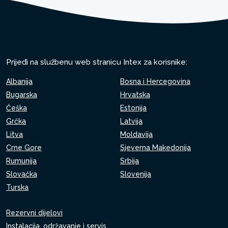
Prijeđi na službenu web stranicu Intex za korisnike:
Albanija
Bosna i Hercegovina
Bugarska
Hrvatska
Češka
Estonija
Grčka
Latvija
Litva
Moldavija
Crne Gore
Sjeverna Makedonija
Rumunija
Srbija
Slovačka
Slovenija
Turska
Rezervni dijelovi
Instalacija, održavanje i servis