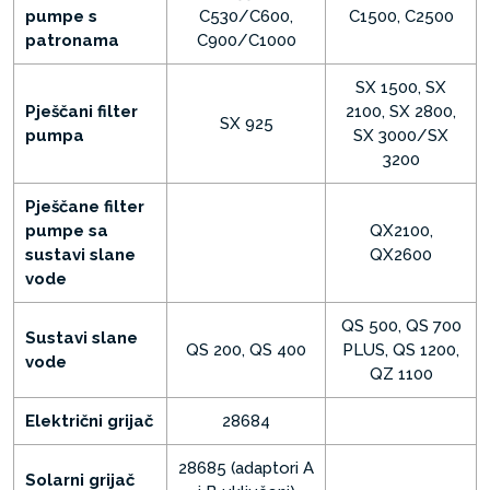
pumpe s
C530/C600,
C1500, C2500
patronama
C900/C1000
SX 1500, SX
Pješčani filter
2100, SX 2800,
SX 925
pumpa
SX 3000/SX
3200
Pješčane filter
pumpe sa
QX2100,
sustavi slane
QX2600
vode
QS 500, QS 700
Sustavi slane
QS 200, QS 400
PLUS, QS 1200,
vode
QZ 1100
Električni grijač
28684
28685 (adaptori A
Solarni grijač