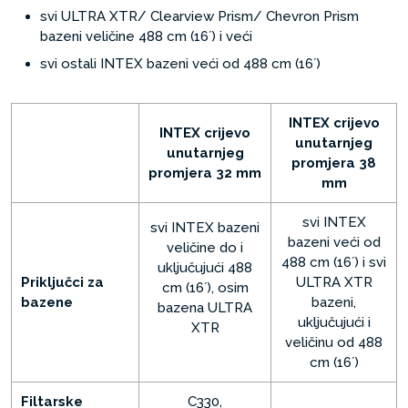
svi ULTRA XTR/ Clearview Prism/ Chevron Prism
bazeni veličine 488 cm (16´) i veći
svi ostali INTEX bazeni veći od 488 cm (16´)
INTEX crijevo
INTEX crijevo
unutarnjeg
unutarnjeg
promjera 38
promjera 32 mm
mm
svi INTEX
svi INTEX bazeni
bazeni veći od
veličine do i
488 cm (16´) i svi
uključujući 488
Priključci za
ULTRA XTR
cm (16´), osim
bazene
bazeni,
bazena ULTRA
uključujući i
XTR
veličinu od 488
cm (16´)
Filtarske
C330,