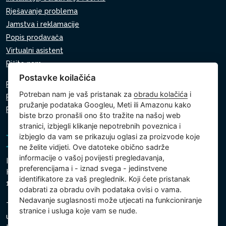
Rješavanje problema
Jamstva i reklamacije
Popis prodavača
Virtualni asistent
Pišite nam
Postavke koilačića
Pravila o zaštiti osobnih podataka
Potreban nam je vaš pristanak za
obradu kolačića
i
Pravila o korištenju kolačića
pružanje podataka Googleu, Meti ili Amazonu kako
Postavke kolačića
biste brzo pronašli ono što tražite na našoj web
stranici, izbjegli klikanje nepotrebnih poveznica i
izbjeglo da vam se prikazuju oglasi za proizvode koje
ne želite vidjeti. Ove datoteke obično sadrže
informacije o vašoj povijesti pregledavanja,
Intex Trading, s.r.o.
preferencijama i - iznad svega - jedinstvene
Hradecká 2526/3
identifikatore za vaš preglednik. Koji ćete pristanak
130 00 Prag 3 - Češka Republika
odabrati za obradu ovih podataka ovisi o vama.
Nedavanje suglasnosti može utjecati na funkcioniranje
Tvrtka je upisana pri Općinskom sudu u Pragu, odjel C,
stranice i usluga koje vam se nude.
uložak 74759