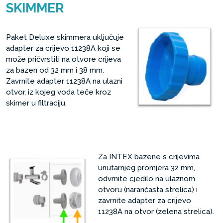
SKIMMER
Paket Deluxe skimmera uključuje
adapter za crijevo 11238A koji se
može pričvrstiti na otvore crijeva
za bazen od 32 mm i 38 mm.
Zavrnite adapter 11238A na ulazni
otvor, iz kojeg voda teče kroz
skimer u filtraciju.
Za INTEX bazene s crijevima
unutarnjeg promjera 32 mm,
odvrnite cjedilo na ulaznom
otvoru (narančasta strelica) i
zavrnite adapter za crijevo
11238A na otvor (zelena strelica).