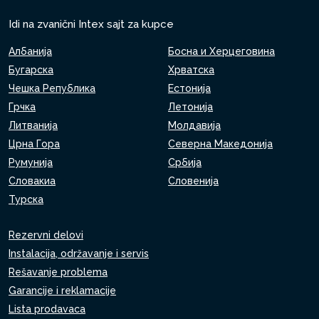
Idi na zvanični Intex sajt za kupce
Албанија
Босна и Херцеговина
Бугарска
Хрватска
Чешка Република
Естонија
Грчка
Летонија
Литванија
Молдавија
Црна Гора
Северна Македонија
Румунија
Србија
Словакиа
Словенија
Турска
Rezervni delovi
Instalacija, održavanje i servis
Rešavanje problema
Garancije i reklamacije
Lista prodavaca