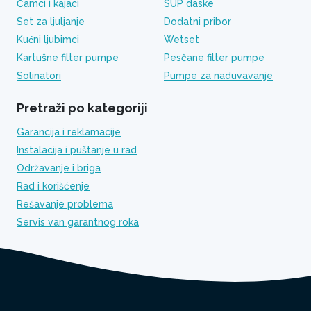
Čamci i kajaci
SUP daske
Set za ljuljanje
Dodatni pribor
Kućni ljubimci
Wetset
Kartušne filter pumpe
Pesčane filter pumpe
Solinatori
Pumpe za naduvavanje
Pretraži po kategoriji
Garancija i reklamacije
Instalacija i puštanje u rad
Održavanje i briga
Rad i korišćenje
Rešavanje problema
Servis van garantnog roka