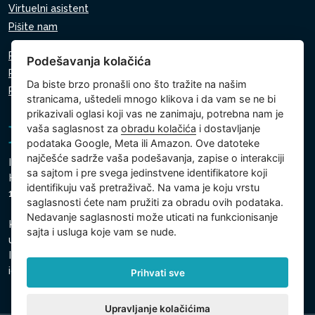
Virtuelni asistent
Pišite nam
Pravila o zaštiti ličnih podataka
Podešavanja kolačića
Pravila o korišćenju kolačića
Da biste brzo pronašli ono što tražite na našim
Podešavanja kolačića
stranicama, uštedeli mnogo klikova i da vam se ne bi
prikazivali oglasi koji vas ne zanimaju, potrebna nam je
vaša saglasnost za
obradu kolačića
i dostavljanje
podataka Google, Meta ili Amazon. Ove datoteke
najčešće sadrže vaša podešavanja, zapise o interakciji
Intex Trading, s.r.o.
sa sajtom i pre svega jedinstvene identifikatore koji
Hradecká 2526/3
identifikuju vaš pretraživač. Na vama je koju vrstu
130 00 Prag 3 - Češka Republika
saglasnosti ćete nam pružiti za obradu ovih podataka.
Nedavanje saglasnosti može uticati na funkcionisanje
Kompanija je upisana kod Gradski sud u Pragu, odeljak C,
sajta i usluga koje vam se nude.
ulozak 74759
Identifikacioni broj kompanije: 26150808, Poreski
identifikacioni broj: CZ26150808
Prihvati sve
Upravljanje kolačićima