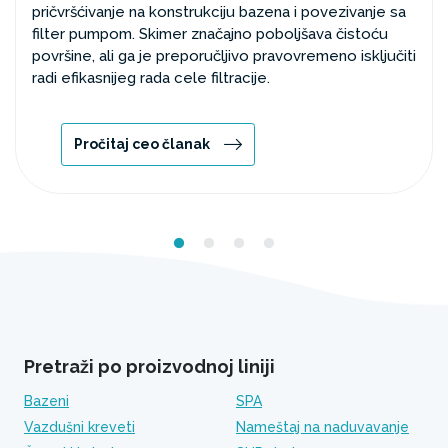
pričvršćivanje na konstrukciju bazena i povezivanje sa
filter pumpom. Skimer značajno poboljšava čistoću
površine, ali ga je preporučljivo pravovremeno isključiti
radi efikasnijeg rada cele filtracije.
Pročitaj ceo članak
Pretraži po proizvodnoj liniji
Bazeni
SPA
Vazdušni kreveti
Nameštaj na naduvavanje