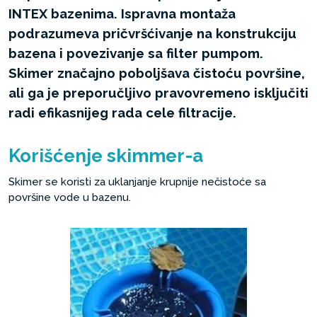
INTEX bazenima. Ispravna montaža
podrazumeva pričvršćivanje na konstrukciju
bazena i povezivanje sa filter pumpom.
Skimer značajno poboljšava čistoću površine,
ali ga je preporučljivo pravovremeno isključiti
radi efikasnijeg rada cele filtracije.
Korišćenje skimmer-a
Skimer se koristi za uklanjanje krupnije nečistoće sa
površine vode u bazenu.