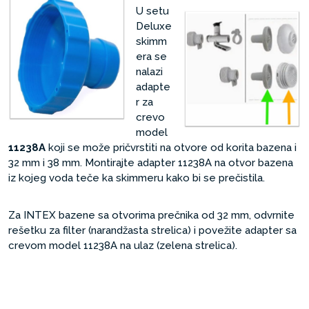
U setu
Deluxe
skimm
era se
nalazi
adapte
r za
crevo
model
11238A
koji se može pričvrstiti na otvore od korita bazena i
32 mm i 38 mm. Montirajte adapter 11238A na otvor bazena
iz kojeg voda teče ka skimmeru kako bi se prečistila.
Za INTEX bazene sa otvorima prečnika od 32 mm, odvrnite
rešetku za filter (narandžasta strelica) i povežite adapter sa
crevom model 11238A na ulaz (zelena strelica).