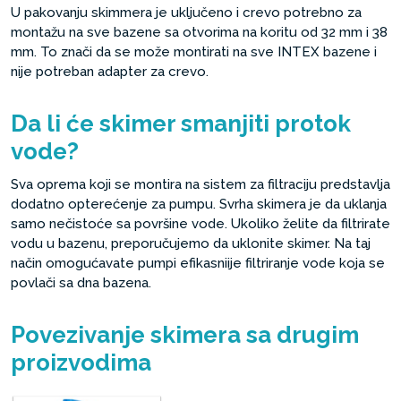
U pakovanju skimmera je uključeno i crevo potrebno za
montažu na sve bazene sa otvorima na koritu od 32 mm i 38
mm. To znači da se može montirati na sve INTEX bazene i
nije potreban adapter za crevo.
Da li će skimer smanjiti protok
vode?
Sva oprema koji se montira na sistem za filtraciju predstavlja
dodatno opterećenje za pumpu. Svrha skimera je da uklanja
samo nečistoće sa površine vode. Ukoliko želite da filtrirate
vodu u bazenu, preporučujemo da uklonite skimer. Na taj
način omogućavate pumpi efikasniije filtriranje vode koja se
povlači sa dna bazena.
Povezivanje skimera sa drugim
proizvodima