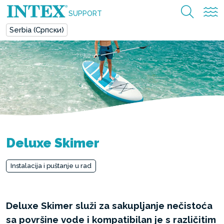
SUPPORT
Serbia (Српски)
Deluxe Skimer
Instalacija i puštanje u rad
Deluxe Skimer služi za sakupljanje nečistoća
sa površine vode i kompatibilan je s različitim