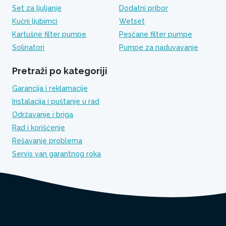
Set za ljuljanje
Dodatni pribor
Kućni ljubimci
Wetset
Kartušne filter pumpe
Pesčane filter pumpe
Solinatori
Pumpe za naduvavanje
Pretraži po kategoriji
Garancija i reklamacije
Instalacija i puštanje u rad
Održavanje i briga
Rad i korišćenje
Rešavanje problema
Servis van garantnog roka