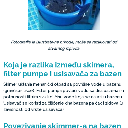
Fotografija je islustrativne prirode, može se razlikovati od
stvarnog izgleda.
Koja je razlika između skimera,
filter pumpe i usisavača za bazen
Skimer uklanja mehanički otpad sa površine vode u bazenu
(grančice, lišće). Filter pumpa povlači vodu sa dna bazena i u
potpunosti filtrira svu količinu vode koja se nalazi u bazenu.
Usisavač se koristi za čišćenje dna bazena pa čak i zidova (u
zavisnosti od vrste usisavača).
Povezivanje skimmer-a na bazen