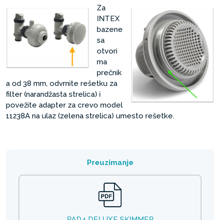
Za
INTEX
bazene
sa
otvori
ma
prečnik
a od 38 mm, odvrnite rešetku za
filter (narandžasta strelica) i
povežite adapter za crevo model
11238A na ulaz (zelena strelica) umesto rešetke.
Preuzimanje
PAD4 DELUXE SKIMMER