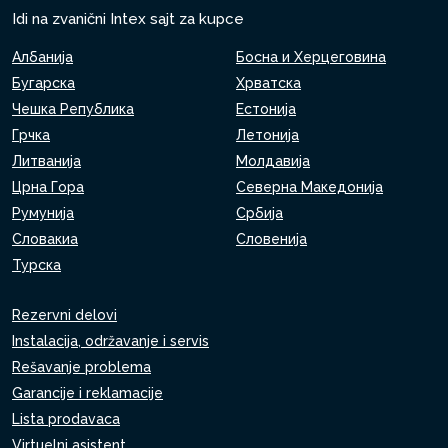
Idi na zvanični Intex sajt za kupce
Албанија
Босна и Херцеговина
Бугарска
Хрватска
Чешка Република
Естонија
Грчка
Летонија
Литванија
Молдавија
Црна Гора
Северна Македонија
Румунија
Србија
Словакиа
Словенија
Турска
Rezervni delovi
Instalacija, održavanje i servis
Rešavanje problema
Garancije i reklamacije
Lista prodavaca
Virtuelni asistent