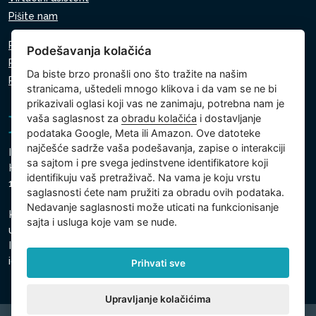
Pišite nam
Pravila o zaštiti ličnih podataka
Podešavanja kolačića
Pravila o korišćenju kolačića
Da biste brzo pronašli ono što tražite na našim
Podešavanja kolačića
stranicama, uštedeli mnogo klikova i da vam se ne bi
prikazivali oglasi koji vas ne zanimaju, potrebna nam je
vaša saglasnost za
obradu kolačića
i dostavljanje
podataka Google, Meta ili Amazon. Ove datoteke
najčešće sadrže vaša podešavanja, zapise o interakciji
Intex Trading, s.r.o.
sa sajtom i pre svega jedinstvene identifikatore koji
Hradecká 2526/3
identifikuju vaš pretraživač. Na vama je koju vrstu
130 00 Prag 3 - Češka Republika
saglasnosti ćete nam pružiti za obradu ovih podataka.
Nedavanje saglasnosti može uticati na funkcionisanje
Kompanija je upisana kod Gradski sud u Pragu, odeljak C,
sajta i usluga koje vam se nude.
ulozak 74759
Identifikacioni broj kompanije: 26150808, Poreski
identifikacioni broj: CZ26150808
Prihvati sve
Upravljanje kolačićima