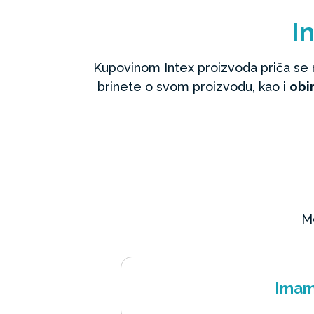
In
Kupovinom Intex proizvoda priča se 
brinete o svom proizvodu, kao i
obi
Mo
Imam 