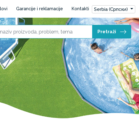
lovi
Garancije i reklamacije
Kontakti
Serbia (Српски)
Pretraži