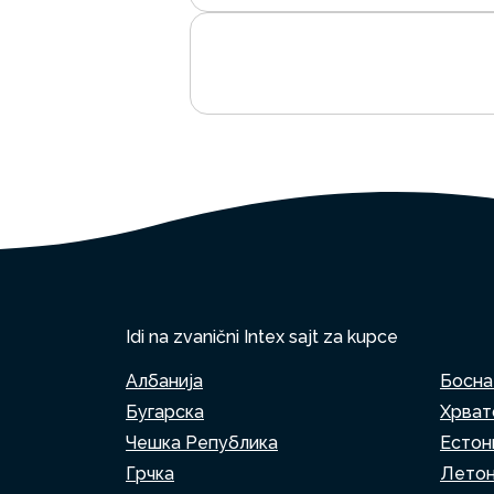
Idi na zvanični Intex sajt za kupce
Албанија
Босна
Бугарска
Хрват
Чешка Република
Естон
Грчка
Летон