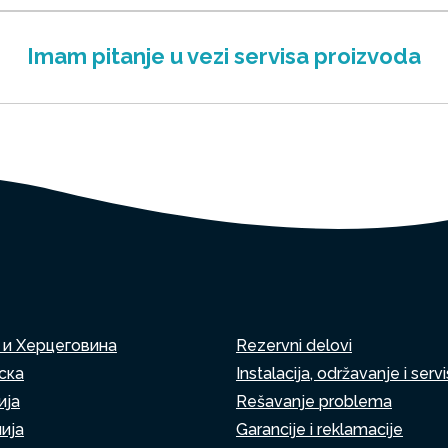
Imam pitanje u vezi servisa proizvoda
 и Херцеговина
Rezervni delovi
ска
Instalacija, održavanje i servi
ија
Rešavanje problema
ија
Garancije i reklamacije