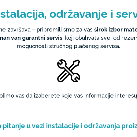
stalacija, održavanje i serv
ne završava – pripremili smo za vas
širok izbor mate
man van garantni servis
, koji obuhvata sve: od rezer
mogućnosti stručnog plaćenog servisa.
limo vas da izaberete koje vas informacije interesu
pitanje u vezi instalacije i održavanja pro