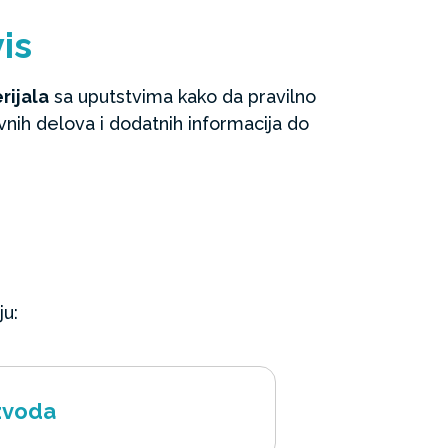
is
rijala
sa uputstvima kako da pravilno
vnih delova i dodatnih informacija do
ju:
izvoda