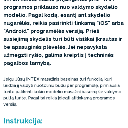
programos priklauso nuo valdymo skydelio
modelio. Pagal kodą, esantį ant skydelio
nugarėlės, reikia pasirinkti tinkamą "iOS" arba
"Android" programėlės versiją. Prieš
susiejimą skydelis turi būti visiškai įkrautas ir
be apsauginės plėvelės. Jei nepavyksta
užmegzti ryšio, galima kreiptis į techninės
pagalbos tarnybą.
Jeigu Jūsų INTEX masažinis baseinas turi funkciją, kuri
leidžia jį valdyti nuotoliniu būdu per programėlę, pirmiausia
turite patikrinti kokio modelio masažinį baseiną (ar valdymo
pultą turite. Pagal tai reikia įdiegti atitinkamą programos
versiją.
Instrukcija: