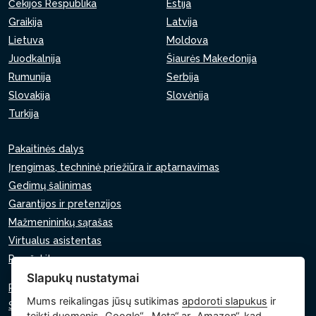
Čekijos Respublika
Estija
Graikija
Latvija
Lietuva
Moldova
Juodkalnija
Šiaurės Makedonija
Rumunija
Serbija
Slovakija
Slovėnija
Turkija
Pakaitinės dalys
Įrengimas, techninė priežiūra ir aptarnavimas
Gedimų šalinimas
Garantijos ir pretenzijos
Mažmenininkų sąrašas
Virtualus asistentas
Parašykite mums
Slapukų nustatymai
Privatumo politika
Mums reikalingas jūsų sutikimas
apdoroti slapukus
ir
Slapukų politika
teikti duomenis „Google“, „Meta“ ar „Amazon“, kad