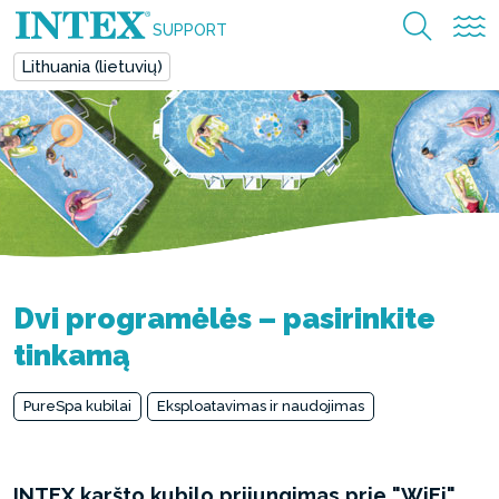
SUPPORT
Lithuania (lietuvių)
Dvi programėlės – pasirinkite
tinkamą
PureSpa kubilai
Eksploatavimas ir naudojimas
INTEX karšto kubilo prijungimas prie "WiFi"