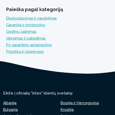
Paieška pagal kategoriją
Eksploatavimas ir naudojimas
Garantija ir pretenzijos
Gedimų šalinimas
Įdiegimas ir paleidimas
Po garantinio aptarnavimo
Priežiūra ir rūpinimasis
Eikite į oficialią "Intex" klientų svetainę:
Albanija
Bosnija ir Hercegovina
Bulgarija
Kroatija