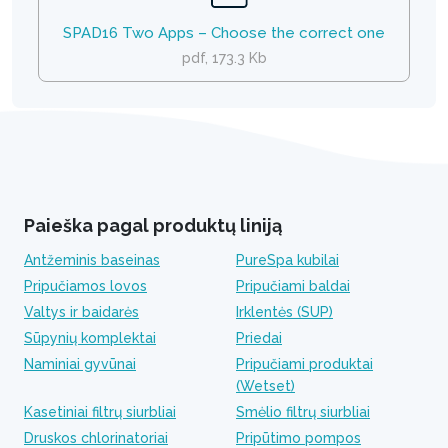
SPAD16 Two Apps – Choose the correct one
pdf, 173.3 Kb
Paieška pagal produktų liniją
Antžeminis baseinas
PureSpa kubilai
Pripučiamos lovos
Pripučiami baldai
Valtys ir baidarės
Irklentės (SUP)
Sūpynių komplektai
Priedai
Naminiai gyvūnai
Pripučiami produktai
(Wetset)
Kasetiniai filtrų siurbliai
Smėlio filtrų siurbliai
Druskos chlorinatoriai
Pripūtimo pompos