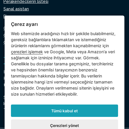
Perakendecilerin listesi
Sanal asistan
Bize yazın
Çerez ayarı
Gizlilik Politikası
Web sitemizde aradığınızı hızlı bir şekilde bulabilmeniz,
Çerez Politikası
gereksiz bağlantılara tıklamaktan ve istemediğiniz
Çerezlerin ayarı
ürünlerin reklamlarını görmekten kaçınabilmeniz için
çerezleri işlemek
ve Google, Meta veya Amazon'a veri
sağlamak için izninize ihtiyacımız var. Görmek.
Genellikle bu dosyalar tarama geçmişiniz, tercihleriniz
ve hepsinden önemlisi tarayıcınızın benzersiz
Intex Trading, s.r.o.
tanımlayıcıları hakkında bilgiler içerir. Bu verilerin
Hradecká 2526/3
işlenmesine hangi izni vermeyi seçeceğiniz tamamen
130 00 Prag 3 - Çek Cumhuriyeti
size bağlıdır. Onayların verilmemesi sitenin işleyişini ve
size sunulan hizmetleri etkileyebilir.
Şirket, Prag Belediye Mahkemesi, Bölüm C, Insert 74759'da
kayıtlıdır.
Ticaret sicil numarası 26150808, VKN CZ26150808
Tümü kabul et
Çerezleri yönet