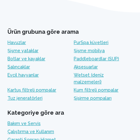
Ürün grubuna göre arama
Havuzlar
PurSpa küvetleri
Şişme yataklar
Şişme mobilya
Botlar ve kayaklar
Paddleboardlar (SUP)
Salıncaklar
Aksesuarlar
Evcil hayvanlar
Wetset (deni̇z
malzemeleri̇)
Kartuş filtreli pompalar
Kum filtreli pompalar
Tuz jeneratörleri
Şişirme pompaları
Kategoriye göre ara
Bakım ve Servis
Çalıştırma ve Kullanım
Garanti Sonrası Hizmet