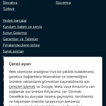
Slovakya
Slovenya
Türkiye
Yedek parçalar
Kurulum, bakım ve servis
Sorun Giderme
Garantiler ve Talepler
Perakendecilerin listesi
Sanal asistan
Bize yazın
Çerez ayarı
Gizlilik Politikası
Web sitemizde aradığınızı hızlı bir şekilde bulabilmeniz,
Çerez Politikası
gereksiz bağlantılara tıklamaktan ve istemediğiniz
Çerezlerin ayarı
ürünlerin reklamlarını görmekten kaçınabilmeniz için
çerezleri işlemek
ve Google, Meta veya Amazon'a veri
sağlamak için izninize ihtiyacımız var. Görmek.
Genellikle bu dosyalar tarama geçmişiniz, tercihleriniz
ve hepsinden önemlisi tarayıcınızın benzersiz
Intex Trading, s.r.o.