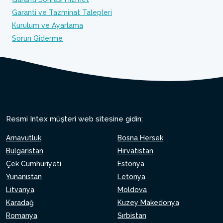
Garanti ve Tazminat Talepleri
Kurulum ve Ayarlama
Sorun Giderme
Resmi Intex müşteri web sitesine gidin:
Arnavutluk
Bosna Hersek
Bulgaristan
Hırvatistan
Çek Cumhuriyeti
Estonya
Yunanistan
Letonya
Litvanya
Moldova
Karadağ
Kuzey Makedonya
Romanya
Sırbistan