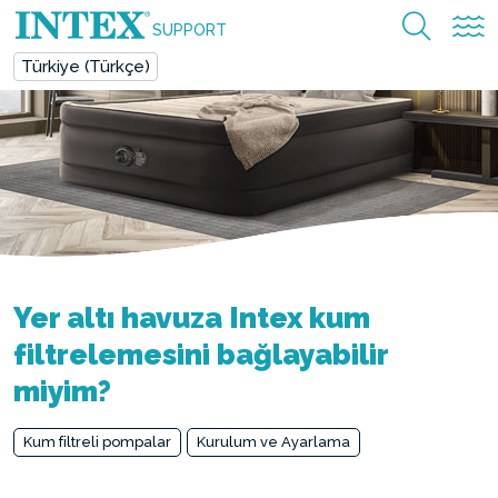
SUPPORT
Türkiye (Türkçe)
Yer altı havuza Intex kum
filtrelemesini bağlayabilir
miyim?
Kum filtreli pompalar
Kurulum ve Ayarlama