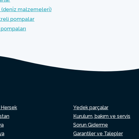
(deni̇z malzemeleri̇)
treli pompalar
 pompaları
 Hersek
Yedek parçalar
istan
Kurulum, bakım ve servis
ya
Sorun Giderme
ya
Garantiler ve Talepler