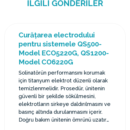
İLGILI GÖNDERILER
Curățarea electrodului
pentru sistemele QS500-
Model ECO5220G, QS1200-
Model CO6220G
Solinatörün performansını korumak
için titanyum elektrot düzenli olarak
temizlenmelidir. Prosedür, ünitenin
güvenli bir şekilde sökülmesini,
elektrotların sirkeye daldırılmasını ve
basınç altında durulanmasını içerir.
Doğru bakım ünitenin ömrünü uzatır
ve etkili su dezenfeksiyonu sağlar.