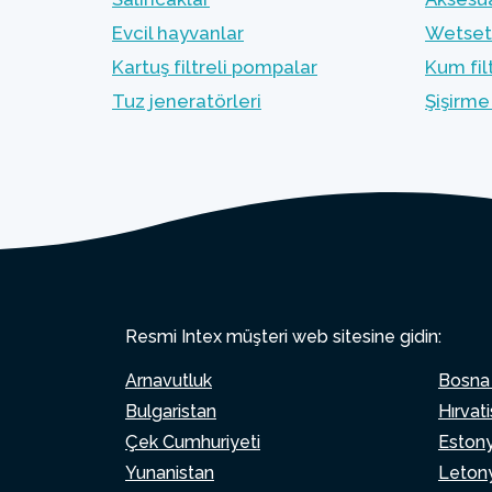
Evcil hayvanlar
Wetset 
Kartuş filtreli pompalar
Kum fil
Tuz jeneratörleri
Şişirme
Resmi Intex müşteri web sitesine gidin:
Arnavutluk
Bosna
Bulgaristan
Hırvat
Çek Cumhuriyeti
Eston
Yunanistan
Leton