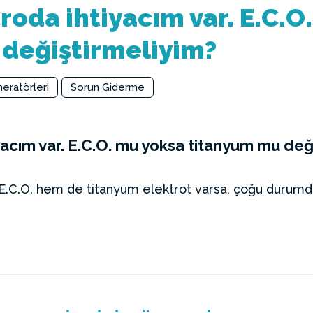
troda ihtiyacım var. E.C.O
değiştirmeliyim?
neratörleri
Sorun Giderme
iyacım var. E.C.O. mu yoksa titanyum mu değ
C.O. hem de titanyum elektrot varsa, çoğu durumda