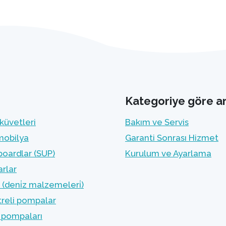
Kategoriye göre a
küvetleri
Bakım ve Servis
mobilya
Garanti Sonrası Hizmet
oardlar (SUP)
Kurulum ve Ayarlama
rlar
(deni̇z malzemeleri̇)
treli pompalar
 pompaları