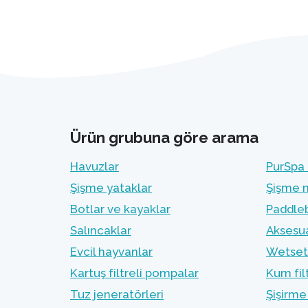
Ürün grubuna göre arama
Havuzlar
PurSpa 
Şişme yataklar
Şişme 
Botlar ve kayaklar
Paddleb
Salıncaklar
Aksesua
Evcil hayvanlar
Wetset 
Kartuş filtreli pompalar
Kum fil
Tuz jeneratörleri
Şişirme