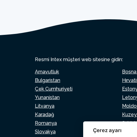
Resmi Intex müşteri web sitesine gidin:
Arnavutluk
Bosna
Bulgaristan
Hırvat
Çek Cumhuriyeti
Eston
Yunanistan
Leton
Litvanya
Moldo
Karadağ
Kuzey
Romanya
Sırbist
Çerez ayarı
Slovakya
Slove