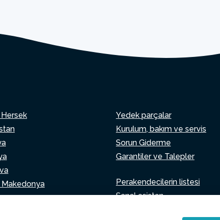
 Hersek
Yedek parçalar
istan
Kurulum, bakım ve servis
ya
Sorun Giderme
ya
Garantiler ve Talepler
va
Perakendecilerin listesi
 Makedonya
Sanal asistan
an
Bize yazın
nya