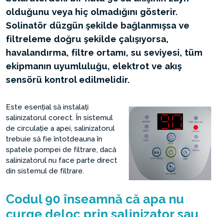
olduğunu veya hiç olmadığını gösterir.
Solinatör düzgün şekilde bağlanmışsa ve
filtreleme doğru şekilde çalışıyorsa,
havalandırma, filtre ortamı, su seviyesi, tüm
ekipmanın uyumluluğu, elektrot ve akış
sensörü kontrol edilmelidir.
Este esențial să instalați
salinizatorul corect. În sistemul
de circulație a apei, salinizatorul
trebuie să fie întotdeauna în
spatele pompei de filtrare, dacă
salinizatorul nu face parte direct
din sistemul de filtrare.
Codul 90 înseamnă că apa nu
curge deloc prin salinizator sau