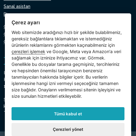
Sanal asistan
Bize yazın
Çerez ayarı
Gizlilik Politikası
Web sitemizde aradığınızı hızlı bir şekilde bulabilmeniz,
Çerez Politikası
gereksiz bağlantılara tıklamaktan ve istemediğiniz
Çerezlerin ayarı
ürünlerin reklamlarını görmekten kaçınabilmeniz için
çerezleri işlemek
ve Google, Meta veya Amazon'a veri
sağlamak için izninize ihtiyacımız var. Görmek.
Genellikle bu dosyalar tarama geçmişiniz, tercihleriniz
ve hepsinden önemlisi tarayıcınızın benzersiz
Intex Trading, s.r.o.
tanımlayıcıları hakkında bilgiler içerir. Bu verilerin
Hradecká 2526/3
işlenmesine hangi izni vermeyi seçeceğiniz tamamen
130 00 Prag 3 - Çek Cumhuriyeti
size bağlıdır. Onayların verilmemesi sitenin işleyişini ve
size sunulan hizmetleri etkileyebilir.
Şirket, Prag Belediye Mahkemesi, Bölüm C, Insert 74759'da
kayıtlıdır.
Ticaret sicil numarası 26150808, VKN CZ26150808
Tümü kabul et
Çerezleri yönet