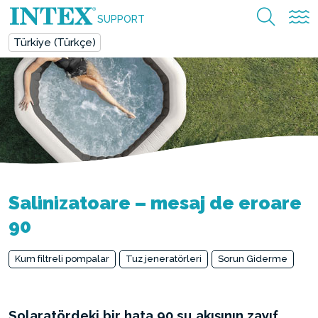
SUPPORT
Türkiye (Türkçe)
Salinizatoare – mesaj de eroare
90
Kum filtreli pompalar
Tuz jeneratörleri
Sorun Giderme
Solaratördeki bir hata 90 su akışının zayıf