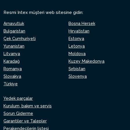
Resmi Intex müşteri web sitesine gidin:
Arnavutluk
Bosna Hersek
Bulgaristan
Hırvatistan
Çek Cumhuriyeti
Estonya
Yunanistan
Letonya
Litvanya
Moldova
Karadağ
Kuzey Makedonya
Romanya
Sırbistan
Slovakya
Slovenya
Türkiye
Yedek parçalar
Kurulum, bakım ve servis
Sorun Giderme
Garantiler ve Talepler
Perakendecilerin listesi