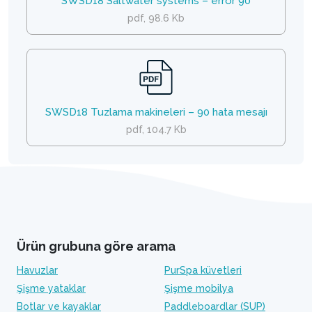
SWSD18 Saltwater systems – error 90
pdf, 98.6 Kb
SWSD18 Tuzlama makineleri – 90 hata mesajı
pdf, 104.7 Kb
Ürün grubuna göre arama
Havuzlar
PurSpa küvetleri
Şişme yataklar
Şişme mobilya
Botlar ve kayaklar
Paddleboardlar (SUP)