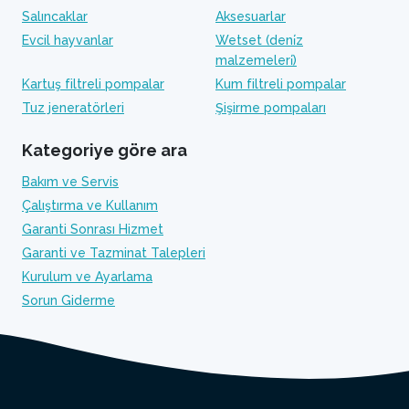
Salıncaklar
Aksesuarlar
Evcil hayvanlar
Wetset (deni̇z
malzemeleri̇)
Kartuş filtreli pompalar
Kum filtreli pompalar
Tuz jeneratörleri
Şişirme pompaları
Kategoriye göre ara
Bakım ve Servis
Çalıştırma ve Kullanım
Garanti Sonrası Hizmet
Garanti ve Tazminat Talepleri
Kurulum ve Ayarlama
Sorun Giderme