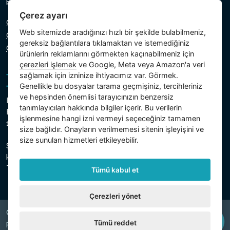
Bize yazın
Çerez ayarı
Gizlilik Politikası
Web sitemizde aradığınızı hızlı bir şekilde bulabilmeniz,
Çerez Politikası
gereksiz bağlantılara tıklamaktan ve istemediğiniz
Çerezlerin ayarı
ürünlerin reklamlarını görmekten kaçınabilmeniz için
çerezleri işlemek
ve Google, Meta veya Amazon'a veri
sağlamak için izninize ihtiyacımız var. Görmek.
Genellikle bu dosyalar tarama geçmişiniz, tercihleriniz
ve hepsinden önemlisi tarayıcınızın benzersiz
Intex Trading, s.r.o.
tanımlayıcıları hakkında bilgiler içerir. Bu verilerin
Hradecká 2526/3
işlenmesine hangi izni vermeyi seçeceğiniz tamamen
130 00 Prag 3 - Çek Cumhuriyeti
size bağlıdır. Onayların verilmemesi sitenin işleyişini ve
size sunulan hizmetleri etkileyebilir.
Şirket, Prag Belediye Mahkemesi, Bölüm C, Insert 74759'da
kayıtlıdır.
Ticaret sicil numarası 26150808, VKN CZ26150808
Tümü kabul et
Çerezleri yönet
Copyright © 2026 INTEX TRADING s.r.o. Všechna
Tümü reddet
právavyhrazena.