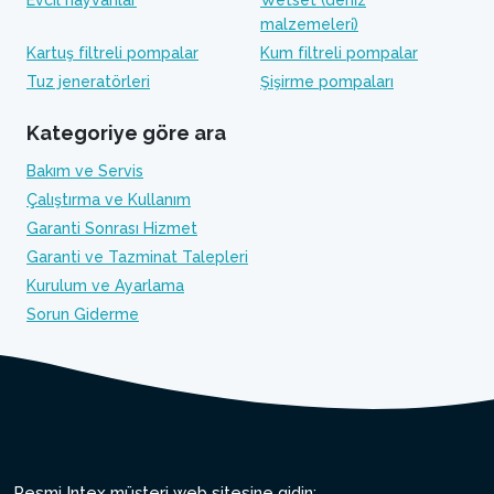
Evcil hayvanlar
Wetset (deni̇z
malzemeleri̇)
Kartuş filtreli pompalar
Kum filtreli pompalar
Tuz jeneratörleri
Şişirme pompaları
Kategoriye göre ara
Bakım ve Servis
Çalıştırma ve Kullanım
Garanti Sonrası Hizmet
Garanti ve Tazminat Talepleri
Kurulum ve Ayarlama
Sorun Giderme
Resmi Intex müşteri web sitesine gidin: