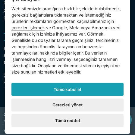
Gizlilik Politikası
Web sitemizde aradığınızı hızlı bir şekilde bulabilmeniz,
Çerez Politikası
gereksiz bağlantılara tıklamaktan ve istemediğiniz
Çerezlerin ayarı
ürünlerin reklamlarını görmekten kaçınabilmeniz için
çerezleri işlemek
ve Google, Meta veya Amazon'a veri
sağlamak için izninize ihtiyacımız var. Görmek.
Genellikle bu dosyalar tarama geçmişiniz, tercihleriniz
ve hepsinden önemlisi tarayıcınızın benzersiz
Intex Trading, s.r.o.
tanımlayıcıları hakkında bilgiler içerir. Bu verilerin
Hradecká 2526/3
işlenmesine hangi izni vermeyi seçeceğiniz tamamen
130 00 Prag 3 - Çek Cumhuriyeti
size bağlıdır. Onayların verilmemesi sitenin işleyişini ve
size sunulan hizmetleri etkileyebilir.
Şirket, Prag Belediye Mahkemesi, Bölüm C, Insert 74759'da
kayıtlıdır.
Ticaret sicil numarası 26150808, VKN CZ26150808
Tümü kabul et
Çerezleri yönet
Copyright © 2026 INTEX TRADING s.r.o. Všechna
Tümü reddet
právavyhrazena.
Web tarafından
digiONE