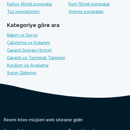
Kartuş filtreli pompalar
Kum filtreli pompalar
Tuz jeneratörleri
Şişirme pompaları
Kategoriye göre ara
Bakım ve Servis
Çalıştırma ve Kullanım
Garanti Sonrası Hizmet
Garanti ve Tazminat Talepleri
Kurulum ve Ayarlama
Sorun Giderme
Resmi Intex müşteri web sitesine gidin: