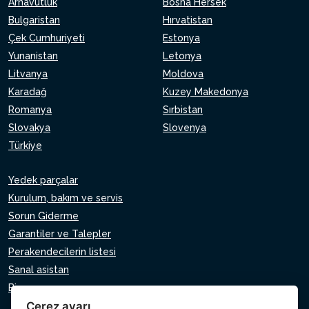
Arnavutluk
Bosna Hersek
Bulgaristan
Hırvatistan
Çek Cumhuriyeti
Estonya
Yunanistan
Letonya
Litvanya
Moldova
Karadağ
Kuzey Makedonya
Romanya
Sırbistan
Slovakya
Slovenya
Türkiye
Yedek parçalar
Kurulum, bakım ve servis
Sorun Giderme
Garantiler ve Talepler
Perakendecilerin listesi
Sanal asistan
Bize yazın
Çerez ayarı