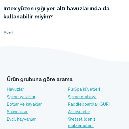
Intex yüzen ışığı yer altı havuzlarında da
kullanabilir miyim?
Evet.
Ürün grubuna göre arama
Havuzlar
PurSpa küvetleri
Şişme yataklar
Şişme mobilya
Botlar ve kayaklar
Paddleboardlar (SUP)
Salıncaklar
Aksesuarlar
Evcil hayvanlar
Wetset (deni̇z
malzemeleri̇)