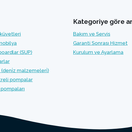
Kategoriye göre a
küvetleri
Bakım ve Servis
mobilya
Garanti Sonrası Hizmet
oardlar (SUP)
Kurulum ve Ayarlama
rlar
(deni̇z malzemeleri̇)
treli pompalar
 pompaları