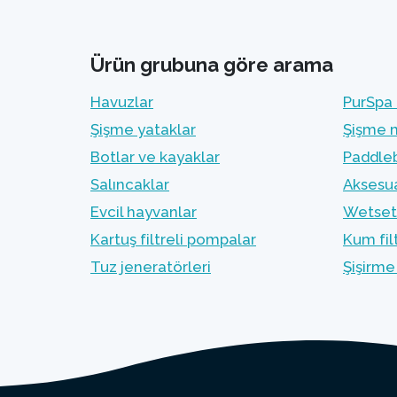
Ürün grubuna göre arama
Havuzlar
PurSpa 
Şişme yataklar
Şişme 
Botlar ve kayaklar
Paddleb
Salıncaklar
Aksesua
Evcil hayvanlar
Wetset 
Kartuş filtreli pompalar
Kum fil
Tuz jeneratörleri
Şişirme