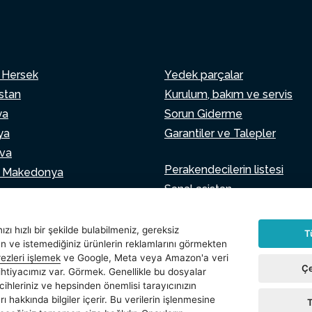
 Hersek
Yedek parçalar
istan
Kurulum, bakım ve servis
ya
Sorun Giderme
ya
Garantiler ve Talepler
va
Perakendecilerin listesi
 Makedonya
Sanal asistan
an
Bize yazın
nya
zı hızlı bir şekilde bulabilmeniz, gereksiz
T
an ve istemediğiniz ürünlerin reklamlarını görmekten
ezleri işlemek
ve Google, Meta veya Amazon'a veri
Çe
 ihtiyacımız var. Görmek. Genellikle bu dosyalar
rin ayarı
cihleriniz ve hepsinden önemlisi tarayıcınızın
ı hakkında bilgiler içerir. Bu verilerin işlenmesine