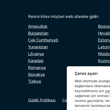
Resmi Intex müşteri web sitesine gidin:
Arnavutluk
Bosna
Bulgaristan
Hırvat
Çek Cumhuriyeti
Eston
Yunanistan
Leton
Litvanya
Moldo
Karadağ
Kuzey
Romanya
Sırbist
Çerez ayarı
Slovakya
Slove
Türkiye
Web sitemizde aradığını
bağlantılara tıklamakt
kaçınabilmeniz için
çer
sağlamak için izninize
Gizlilik Politikası
Çerez Politikası
Çerezle
tarama geçmişiniz, ter
benzersiz tanımlayıcılar