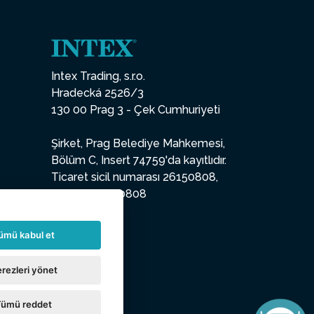
Intex Trading, s.r.o.
Hradecká 2526/3
130 00 Prag 3 - Çek Cumhuriyeti
Şirket, Prag Belediye Mahkemesi,
Bölüm C, Insert 74759'da kayıtlıdır.
Ticaret sicil numarası 26150808,
VKN CZ26150808
ümü kabul et
rezleri yönet
Tümü reddet