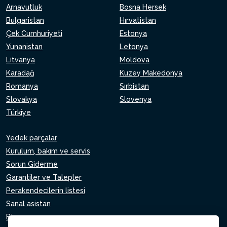
Arnavutluk
Bosna Hersek
Bulgaristan
Hırvatistan
Çek Cumhuriyeti
Estonya
Yunanistan
Letonya
Litvanya
Moldova
Karadağ
Kuzey Makedonya
Romanya
Sırbistan
Slovakya
Slovenya
Türkiye
Yedek parçalar
Kurulum, bakım ve servis
Sorun Giderme
Garantiler ve Talepler
Perakendecilerin listesi
Sanal asistan
Bize yazın