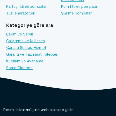
Kartuş filtreli pompalar
Kum filtreli pompalar
Tuz jeneratörleri
Şişirme pompaları
Kategoriye göre ara
Bakım ve Servis
Çalıştırma ve Kullanım
Garanti Sonrası Hizmet
Garanti ve Tazminat Talepleri
Kurulum ve Ayarlama
Sorun Giderme
Resmi Intex müşteri web sitesine gidin: