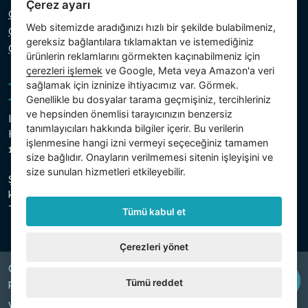
Çerez ayarı
Gizlilik Politikası
Web sitemizde aradığınızı hızlı bir şekilde bulabilmeniz,
Çerez Politikası
gereksiz bağlantılara tıklamaktan ve istemediğiniz
Çerezlerin ayarı
ürünlerin reklamlarını görmekten kaçınabilmeniz için
çerezleri işlemek
ve Google, Meta veya Amazon'a veri
sağlamak için izninize ihtiyacımız var. Görmek.
Genellikle bu dosyalar tarama geçmişiniz, tercihleriniz
ve hepsinden önemlisi tarayıcınızın benzersiz
Intex Trading, s.r.o.
tanımlayıcıları hakkında bilgiler içerir. Bu verilerin
Hradecká 2526/3
işlenmesine hangi izni vermeyi seçeceğiniz tamamen
130 00 Prag 3 - Çek Cumhuriyeti
size bağlıdır. Onayların verilmemesi sitenin işleyişini ve
size sunulan hizmetleri etkileyebilir.
Şirket, Prag Belediye Mahkemesi, Bölüm C, Insert 74759'da
kayıtlıdır.
Ticaret sicil numarası 26150808, VKN CZ26150808
Tümü kabul et
Çerezleri yönet
Copyright © 2026 INTEX TRADING s.r.o. Všechna
Tümü reddet
právavyhrazena.
Web tarafından
digiONE