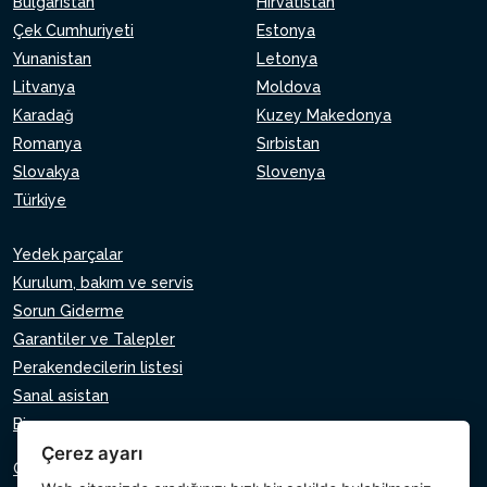
Bulgaristan
Hırvatistan
Çek Cumhuriyeti
Estonya
Yunanistan
Letonya
Litvanya
Moldova
Karadağ
Kuzey Makedonya
Romanya
Sırbistan
Slovakya
Slovenya
Türkiye
Yedek parçalar
Kurulum, bakım ve servis
Sorun Giderme
Garantiler ve Talepler
Perakendecilerin listesi
Sanal asistan
Bize yazın
Çerez ayarı
Gizlilik Politikası