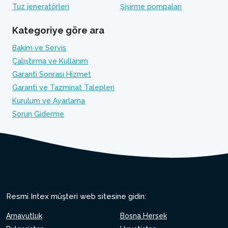
Tuz jeneratörleri
Şişirme pompaları
Kategoriye göre ara
Bakım ve Servis
Çalıştırma ve Kullanım
Garanti Sonrası Hizmet
Garanti ve Tazminat Talepleri
Kurulum ve Ayarlama
Sorun Giderme
Resmi Intex müşteri web sitesine gidin:
Arnavutluk
Bosna Hersek