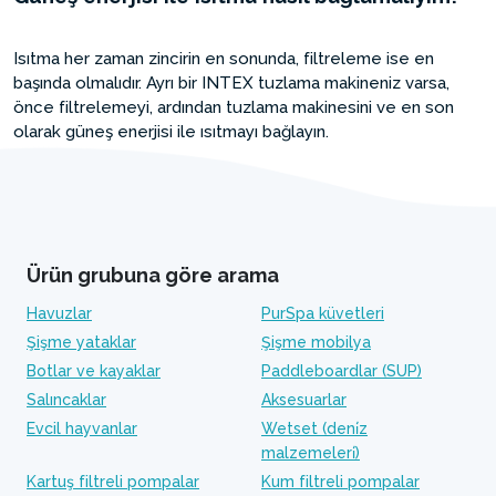
Isıtma her zaman zincirin en sonunda, filtreleme ise en
başında olmalıdır. Ayrı bir INTEX tuzlama makineniz varsa,
önce filtrelemeyi, ardından tuzlama makinesini ve en son
olarak güneş enerjisi ile ısıtmayı bağlayın.
Ürün grubuna göre arama
Havuzlar
PurSpa küvetleri
Şişme yataklar
Şişme mobilya
Botlar ve kayaklar
Paddleboardlar (SUP)
Salıncaklar
Aksesuarlar
Evcil hayvanlar
Wetset (deni̇z
malzemeleri̇)
Kartuş filtreli pompalar
Kum filtreli pompalar