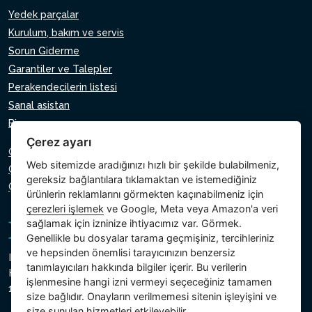
Yedek parçalar
Kurulum, bakım ve servis
Sorun Giderme
Garantiler ve Talepler
Perakendecilerin listesi
Sanal asistan
Bize yazın
Çerez ayarı
Gizlilik Politikası
Web sitemizde aradığınızı hızlı bir şekilde bulabilmeniz,
Çerez Politikası
gereksiz bağlantılara tıklamaktan ve istemediğiniz
Çerezlerin ayarı
ürünlerin reklamlarını görmekten kaçınabilmeniz için
çerezleri işlemek
ve Google, Meta veya Amazon'a veri
sağlamak için izninize ihtiyacımız var. Görmek.
Genellikle bu dosyalar tarama geçmişiniz, tercihleriniz
ve hepsinden önemlisi tarayıcınızın benzersiz
Intex Trading, s.r.o.
tanımlayıcıları hakkında bilgiler içerir. Bu verilerin
Hradecká 2526/3
işlenmesine hangi izni vermeyi seçeceğiniz tamamen
130 00 Prag 3 - Çek Cumhuriyeti
size bağlıdır. Onayların verilmemesi sitenin işleyişini ve
size sunulan hizmetleri etkileyebilir.