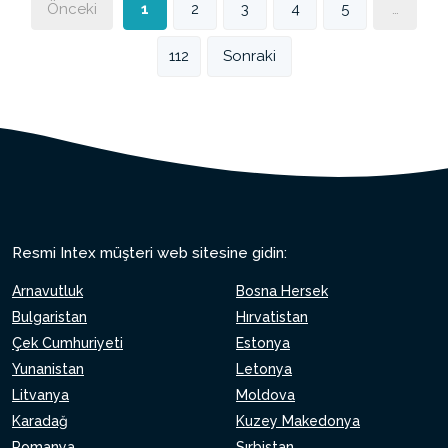
Önceki
1
2
3
4
5
…
112
Sonraki
Resmi Intex müşteri web sitesine gidin:
Arnavutluk
Bosna Hersek
Bulgaristan
Hırvatistan
Çek Cumhuriyeti
Estonya
Yunanistan
Letonya
Litvanya
Moldova
Karadağ
Kuzey Makedonya
Romanya
Sırbistan