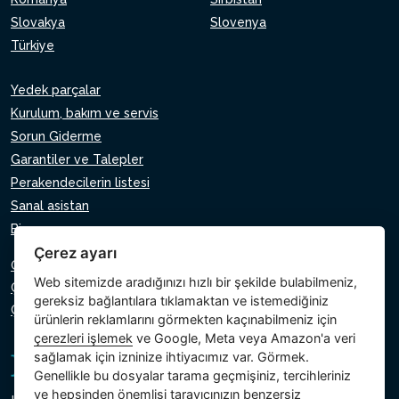
Slovakya
Slovenya
Türkiye
Yedek parçalar
Kurulum, bakım ve servis
Sorun Giderme
Garantiler ve Talepler
Perakendecilerin listesi
Sanal asistan
Bize yazın
Çerez ayarı
Gizlilik Politikası
Web sitemizde aradığınızı hızlı bir şekilde bulabilmeniz,
Çerez Politikası
gereksiz bağlantılara tıklamaktan ve istemediğiniz
Çerezlerin ayarı
ürünlerin reklamlarını görmekten kaçınabilmeniz için
çerezleri işlemek
ve Google, Meta veya Amazon'a veri
sağlamak için izninize ihtiyacımız var. Görmek.
Genellikle bu dosyalar tarama geçmişiniz, tercihleriniz
ve hepsinden önemlisi tarayıcınızın benzersiz