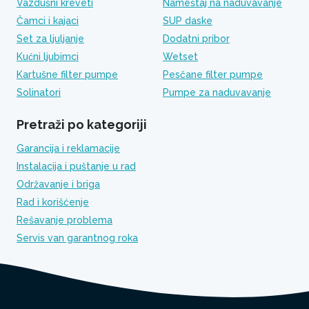
Vazdušni kreveti
Nameštaj na naduvavanje
Čamci i kajaci
SUP daske
Set za ljuljanje
Dodatni pribor
Kućni ljubimci
Wetset
Kartušne filter pumpe
Pesčane filter pumpe
Solinatori
Pumpe za naduvavanje
Pretraži po kategoriji
Garancija i reklamacije
Instalacija i puštanje u rad
Održavanje i briga
Rad i korišćenje
Rešavanje problema
Servis van garantnog roka