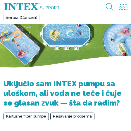
SUPPORT
Serbia (Српски)
Uključio sam INTEX pumpu sa
uloškom, ali voda ne teče i čuje
se glasan zvuk — šta da radim?
Kartušne filter pumpe
Rešavanje problema