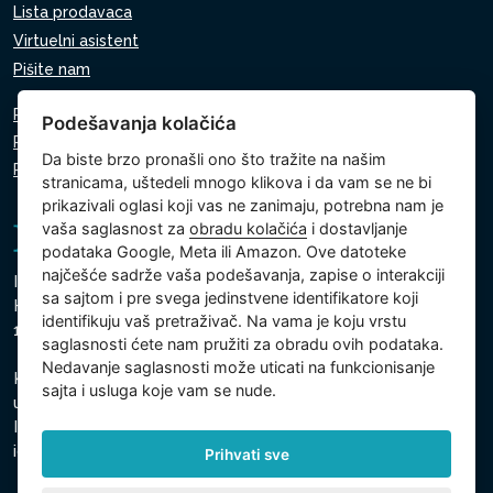
Lista prodavaca
Virtuelni asistent
Pišite nam
Pravila o zaštiti ličnih podataka
Podešavanja kolačića
Pravila o korišćenju kolačića
Da biste brzo pronašli ono što tražite na našim
Podešavanja kolačića
stranicama, uštedeli mnogo klikova i da vam se ne bi
prikazivali oglasi koji vas ne zanimaju, potrebna nam je
vaša saglasnost za
obradu kolačića
i dostavljanje
podataka Google, Meta ili Amazon. Ove datoteke
najčešće sadrže vaša podešavanja, zapise o interakciji
Intex Trading, s.r.o.
sa sajtom i pre svega jedinstvene identifikatore koji
Hradecká 2526/3
identifikuju vaš pretraživač. Na vama je koju vrstu
130 00 Prag 3 - Češka Republika
saglasnosti ćete nam pružiti za obradu ovih podataka.
Nedavanje saglasnosti može uticati na funkcionisanje
Kompanija je upisana kod Gradski sud u Pragu, odeljak C,
sajta i usluga koje vam se nude.
ulozak 74759
Identifikacioni broj kompanije: 26150808, Poreski
identifikacioni broj: CZ26150808
Prihvati sve