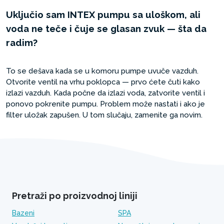
Uključio sam INTEX pumpu sa uloškom, ali
voda ne teče i čuje se glasan zvuk — šta da
radim?
To se dešava kada se u komoru pumpe uvuče vazduh.
Otvorite ventil na vrhu poklopca — prvo ćete čuti kako
izlazi vazduh. Kada počne da izlazi voda, zatvorite ventil i
ponovo pokrenite pumpu. Problem može nastati i ako je
filter uložak zapušen. U tom slučaju, zamenite ga novim.
Pretraži po proizvodnoj liniji
Bazeni
SPA