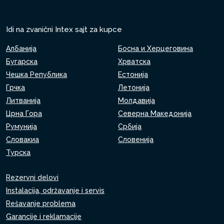
Idi na zvanični Intex sajt za kupce
Албанија
Босна и Херцеговина
Бугарска
Хрватска
Чешка Република
Естонија
Грчка
Летонија
Литванија
Молдавија
Црна Гора
Северна Македонија
Румунија
Србија
Словакиа
Словенија
Турска
Rezervni delovi
Instalacija, održavanje i servis
Rešavanje problema
Garancije i reklamacije