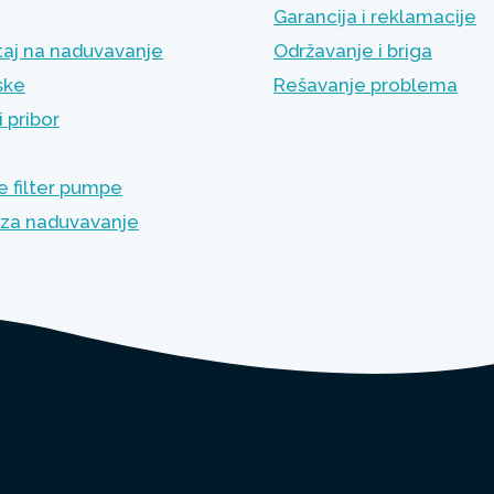
Garancija i reklamacije
aj na naduvavanje
Održavanje i briga
ske
Rešavanje problema
 pribor
 filter pumpe
za naduvavanje