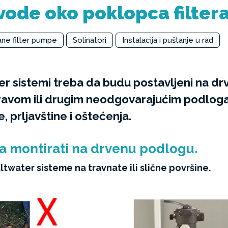
vode oko poklopca filter
ne filter pumpe
Solinatori
Instalacija i puštanje u rad
er sistemi treba da budu postavljeni na d
travom ili drugim neodgovarajućim podlo
, prljavštine i oštećenja.
a montirati na drvenu podlogu.
twater sisteme na travnate ili slične površine.