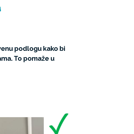
a
rvenu podlogu kako bi
gama. To pomaže u