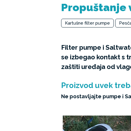
Propuštanje 
Kartušne filter pumpe
Pesča
Filter pumpe i Saltwat
se izbegao kontakt s 
zaštiti uređaja od vlage
Proizvod uvek treb
Ne postavljajte pumpe i Sal