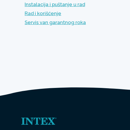
Instalacija i puštanje u rad
Rad i korišćenje
Servis van garantnog roka