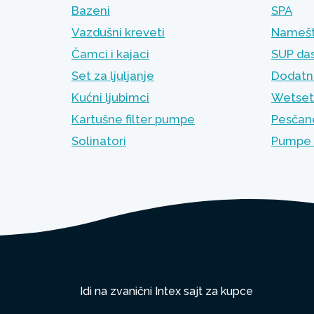
Bazeni
SPA
Vazdušni kreveti
Namešt
Čamci i kajaci
SUP da
Set za ljuljanje
Dodatni
Kućni ljubimci
Wetset
Kartušne filter pumpe
Pesčane
Solinatori
Pumpe 
Idi na zvanični Intex sajt za kupce