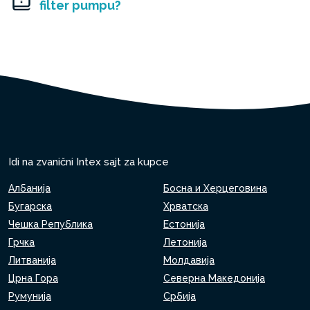
filter pumpu?
Idi na zvanični Intex sajt za kupce
Албанија
Босна и Херцеговина
Бугарска
Хрватска
Чешка Република
Естонија
Грчка
Летонија
Литванија
Молдавија
Црна Гора
Северна Македонија
Румунија
Србија