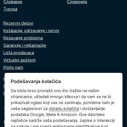
Словакиа
Словенија
Турска
Rezervni delovi
Instalacija, održavanje i servis
Rešavanje problema
Garancije i reklamacije
Lista prodavaca
Virtuelni asistent
Pišite nam
Pravila o zaštiti ličnih podataka
Podešavanja kolačića
Pravila o korišćenju kolačića
Da biste brzo pronašli ono što tražite na našim
Podešavanja kolačića
stranicama, uštedeli mnogo klikova i da vam se ne bi
prikazivali oglasi koji vas ne zanimaju, potrebna nam je
vaša saglasnost za
obradu kolačića
i dostavljanje
podataka Google, Meta ili Amazon. Ove datoteke
najčešće sadrže vaša podešavanja, zapise o interakciji
Intex Trading, s.r.o.
sa sajtom i pre svega jedinstvene identifikatore koji