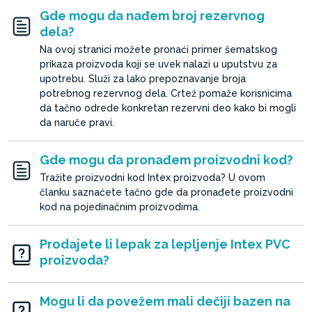
Gde mogu da nađem broj rezervnog
dela?
Na ovoj stranici možete pronaći primer šematskog
prikaza proizvoda koji se uvek nalazi u uputstvu za
upotrebu. Služi za lako prepoznavanje broja
potrebnog rezervnog dela. Crtež pomaže korisnicima
da tačno odrede konkretan rezervni deo kako bi mogli
da naruče pravi.
Gde mogu da pronađem proizvodni kod?
Tražite proizvodni kod Intex proizvoda? U ovom
članku saznaćete tačno gde da pronađete proizvodni
kod na pojedinačnim proizvodima.
Prodajete li lepak za lepljenje Intex PVC
proizvoda?
Mogu li da povežem mali dečiji bazen na