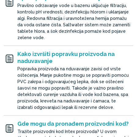
Pravilno održavanje vode u bazenu uključuje filtraciju,
kontrolu pH vrednosti, dezinfekciju hlorom i uklanjanje
algi. Redovna filtracija i uravnotežena hemija pomažu
da voda ostane čista. Saltwater sistem može zameniti
tablete hlora, a šok dezinfekcija pomaže kod pojave
zelene vode.
Kako izvršiti popravku proizvoda na
naduvavanje
Popravka proizvoda na nduvavanje zavisi od vrste
oštećenja. Manje pukotine mogu se popraviti pomoću
PVC zakrpa i odgovarajućeg lepka, dok se oštećeni
šavovi ne mogu popraviti. Takođe je važno pravilno
detektovati curenje vazduha ili vode kod bazena, spa
proizvoda, kreveta na naduvavanje i čamaca, te
izabrati odgovarajući lepak ili rezervne delove.
Gde mogu da pronađem proizvodni kod?
Tražite proizvodni kod Intex proizvoda? U ovom