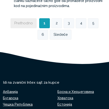
članku saznaćete tačno gde da pronađete proizvodni
kod na pojedinačnim proizvodima.
Prethodno
1
2
3
4
5
6
Sledeće
Idi na zvanični Intex sajt za kupce
Албанија
Босна и Херцеговина
Бугарска
Хрватска
Чешка Република
Естонија