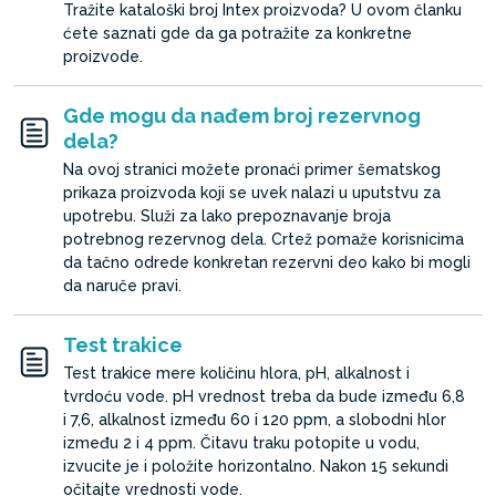
Tražite kataloški broj Intex proizvoda? U ovom članku
ćete saznati gde da ga potražite za konkretne
proizvode.
Gde mogu da nađem broj rezervnog
dela?
Na ovoj stranici možete pronaći primer šematskog
prikaza proizvoda koji se uvek nalazi u uputstvu za
upotrebu. Služi za lako prepoznavanje broja
potrebnog rezervnog dela. Crtež pomaže korisnicima
da tačno odrede konkretan rezervni deo kako bi mogli
da naruče pravi.
Test trakice
Test trakice mere količinu hlora, pH, alkalnost i
tvrdoću vode. pH vrednost treba da bude između 6,8
i 7,6, alkalnost između 60 i 120 ppm, a slobodni hlor
između 2 i 4 ppm. Čitavu traku potopite u vodu,
izvucite je i položite horizontalno. Nakon 15 sekundi
očitajte vrednosti vode.