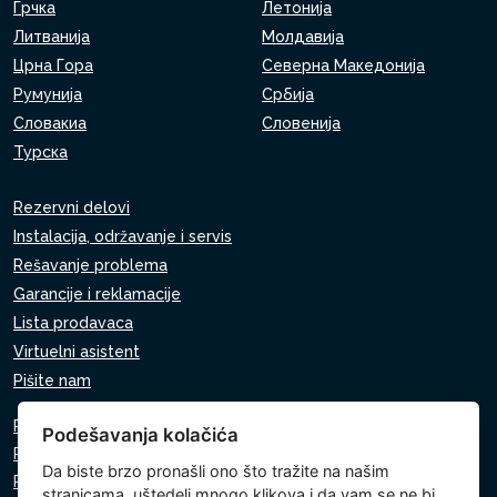
Грчка
Летонија
Литванија
Молдавија
Црна Гора
Северна Македонија
Румунија
Србија
Словакиа
Словенија
Турска
Rezervni delovi
Instalacija, održavanje i servis
Rešavanje problema
Garancije i reklamacije
Lista prodavaca
Virtuelni asistent
Pišite nam
Pravila o zaštiti ličnih podataka
Podešavanja kolačića
Pravila o korišćenju kolačića
Da biste brzo pronašli ono što tražite na našim
Podešavanja kolačića
stranicama, uštedeli mnogo klikova i da vam se ne bi