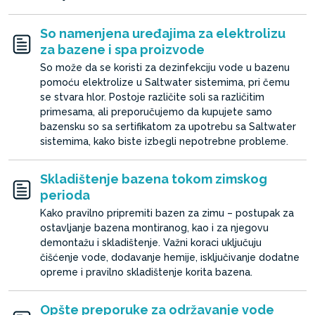
So namenjena uređajima za elektrolizu
za bazene i spa proizvode
So može da se koristi za dezinfekciju vode u bazenu
pomoću elektrolize u Saltwater sistemima, pri čemu
se stvara hlor. Postoje različite soli sa različitim
primesama, ali preporučujemo da kupujete samo
bazensku so sa sertifikatom za upotrebu sa Saltwater
sistemima, kako biste izbegli nepotrebne probleme.
Skladištenje bazena tokom zimskog
perioda
Kako pravilno pripremiti bazen za zimu – postupak za
ostavljanje bazena montiranog, kao i za njegovu
demontažu i skladištenje. Važni koraci uključuju
čišćenje vode, dodavanje hemije, isključivanje dodatne
opreme i pravilno skladištenje korita bazena.
Opšte preporuke za održavanje vode