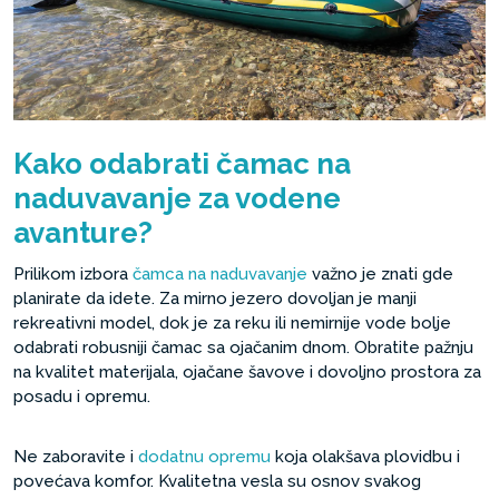
Kako odabrati čamac na
naduvavanje za vodene
avanture?
Prilikom izbora
čamca na naduvavanje
važno je znati gde
planirate da idete. Za mirno jezero dovoljan je manji
rekreativni model, dok je za reku ili nemirnije vode bolje
odabrati robusniji čamac sa ojačanim dnom. Obratite pažnju
na kvalitet materijala, ojačane šavove i dovoljno prostora za
posadu i opremu.
Ne zaboravite i
dodatnu opremu
koja olakšava plovidbu i
povećava komfor. Kvalitetna vesla su osnov svakog