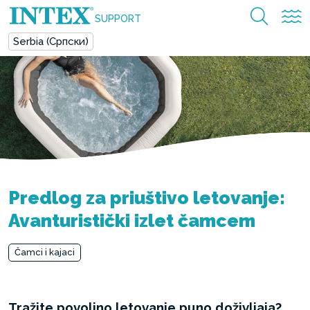
SUPPORT
Serbia (Српски)
Predlog za priuštivo letovanje:
Avanturistički izlet čamcem
Čamci i kajaci
Tražite povoljno letovanje puno doživljaja?