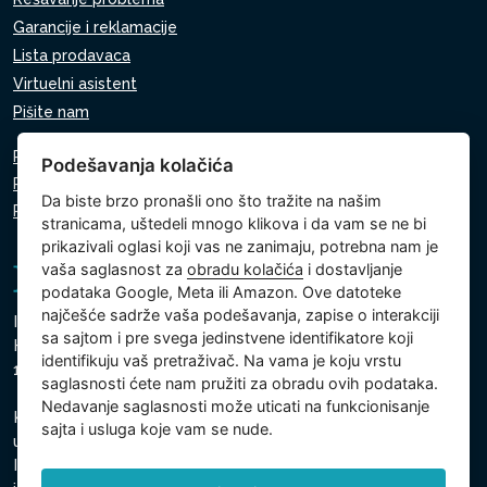
Garancije i reklamacije
Lista prodavaca
Virtuelni asistent
Pišite nam
Pravila o zaštiti ličnih podataka
Podešavanja kolačića
Pravila o korišćenju kolačića
Da biste brzo pronašli ono što tražite na našim
Podešavanja kolačića
stranicama, uštedeli mnogo klikova i da vam se ne bi
prikazivali oglasi koji vas ne zanimaju, potrebna nam je
vaša saglasnost za
obradu kolačića
i dostavljanje
podataka Google, Meta ili Amazon. Ove datoteke
najčešće sadrže vaša podešavanja, zapise o interakciji
Intex Trading, s.r.o.
sa sajtom i pre svega jedinstvene identifikatore koji
Hradecká 2526/3
identifikuju vaš pretraživač. Na vama je koju vrstu
130 00 Prag 3 - Češka Republika
saglasnosti ćete nam pružiti za obradu ovih podataka.
Nedavanje saglasnosti može uticati na funkcionisanje
Kompanija je upisana kod Gradski sud u Pragu, odeljak C,
sajta i usluga koje vam se nude.
ulozak 74759
Identifikacioni broj kompanije: 26150808, Poreski