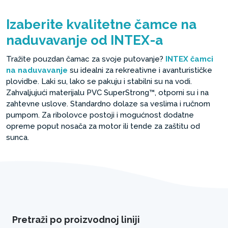
Izaberite kvalitetne čamce na
naduvavanje od INTEX-a
Tražite pouzdan čamac za svoje putovanje?
INTEX čamci
na naduvavanje
su idealni za rekreativne i avanturističke
plovidbe. Laki su, lako se pakuju i stabilni su na vodi.
Zahvaljujući materijalu PVC SuperStrong™, otporni su i na
zahtevne uslove. Standardno dolaze sa veslima i ručnom
pumpom. Za ribolovce postoji i mogućnost dodatne
opreme poput nosača za motor ili tende za zaštitu od
sunca.
Pretraži po proizvodnoj liniji