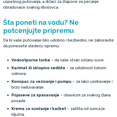
uspešnog putovanja, a držaci za štapove za pecanje
obradovaće svakog ribolovca.
Šta poneti na vodu? Ne
potcenjujte pripremu
Da bi vaše putovanje bilo udobno i bezbedno, ne zaboravite
da ponesete sledeću opremu:
Vodootporne torbe
– da vaše stvari ostanu suve.
Karimat ili sklopivo sedište
– za udobnost tokom
odmora.
Konopac za vezivanje i pumpu
– za lako usidravanje i
brzo naduvavanje.
Pojaseve za spasavanje
– obavezni za svakog člana
posade.
Krema za sunčanje i kačket
– zaštita od sunca je
ključna.