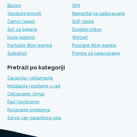
Bazeni
SPA
Vazdušni kreveti
Nameštaj na naduvavanje
Čamci i kajaci
SUP daske
Set za ljuljanje
Dodatni pribor
Kućni ljubimci
Wetset
Kartušne filter pumpe
Pesčane filter pumpe
Solinatori
Pumpe za naduvavanje
Pretraži po kategoriji
Garancija i reklamacije
Instalacija i puštanje u rad
Održavanje i briga
Rad i korišćenje
Rešavanje problema
Servis van garantnog roka