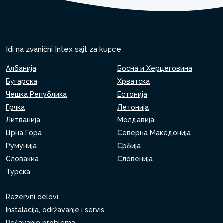
Idi na zvanični Intex sajt za kupce
Албанија
Босна и Херцеговина
Бугарска
Хрватска
Чешка Република
Естонија
Грчка
Летонија
Литванија
Молдавија
Црна Гора
Северна Македонија
Румунија
Србија
Словакиа
Словенија
Турска
Rezervni delovi
Instalacija, održavanje i servis
Rešavanje problema