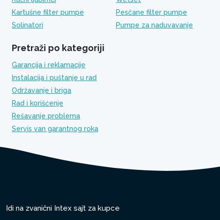
Kartušne filter pumpe
Pesčane filter pumpe
Solinatori
Pumpe za naduvavanje
Pretraži po kategoriji
Garancija i reklamacije
Instalacija i puštanje u rad
Održavanje i briga
Rad i korišćenje
Rešavanje problema
Servis van garantnog roka
Idi na zvanični Intex sajt za kupce