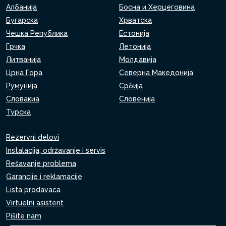
Албанија
Босна и Херцеговина
Бугарска
Хрватска
Чешка Република
Естонија
Грчка
Летонија
Литванија
Молдавија
Црна Гора
Северна Македонија
Румунија
Србија
Словакиа
Словенија
Турска
Rezervni delovi
Instalacija, održavanje i servis
Rešavanje problema
Garancije i reklamacije
Lista prodavaca
Virtuelni asistent
Pišite nam