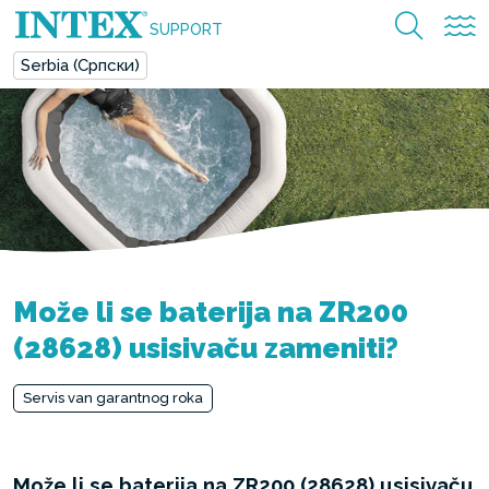
SUPPORT
Serbia (Српски)
Može li se baterija na ZR200
(28628) usisivaču zameniti?
Servis van garantnog roka
Može li se baterija na ZR200 (28628) usisivaču