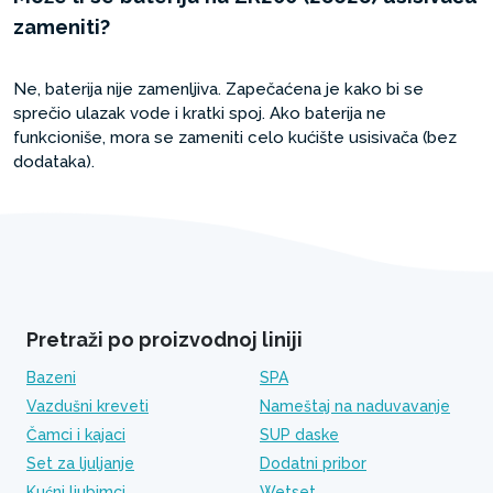
zameniti?
Ne, baterija nije zamenljiva. Zapečaćena je kako bi se
sprečio ulazak vode i kratki spoj. Ako baterija ne
funkcioniše, mora se zameniti celo kućište usisivača (bez
dodataka).
Pretraži po proizvodnoj liniji
Bazeni
SPA
Vazdušni kreveti
Nameštaj na naduvavanje
Čamci i kajaci
SUP daske
Set za ljuljanje
Dodatni pribor
Kućni ljubimci
Wetset