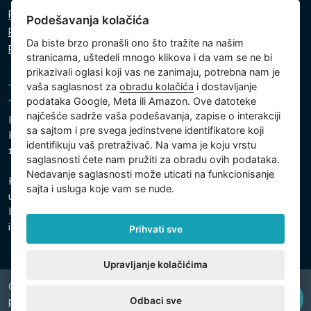
Pravila o zaštiti ličnih podataka
Podešavanja kolačića
Pravila o korišćenju kolačića
Da biste brzo pronašli ono što tražite na našim
Podešavanja kolačića
stranicama, uštedeli mnogo klikova i da vam se ne bi
prikazivali oglasi koji vas ne zanimaju, potrebna nam je
vaša saglasnost za
obradu kolačića
i dostavljanje
podataka Google, Meta ili Amazon. Ove datoteke
najčešće sadrže vaša podešavanja, zapise o interakciji
Intex Trading, s.r.o.
sa sajtom i pre svega jedinstvene identifikatore koji
Hradecká 2526/3
identifikuju vaš pretraživač. Na vama je koju vrstu
130 00 Prag 3 - Češka Republika
saglasnosti ćete nam pružiti za obradu ovih podataka.
Nedavanje saglasnosti može uticati na funkcionisanje
Kompanija je upisana kod Gradski sud u Pragu, odeljak C,
sajta i usluga koje vam se nude.
ulozak 74759
Identifikacioni broj kompanije: 26150808, Poreski
identifikacioni broj: CZ26150808
Prihvati sve
Upravljanje kolačićima
Copyright © 2026 INTEX TRADING s.r.o. Všechna
Odbaci sve
právavyhrazena.