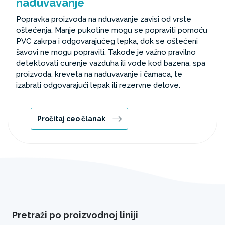
naduvavanje
Popravka proizvoda na nduvavanje zavisi od vrste
oštećenja. Manje pukotine mogu se popraviti pomoću
PVC zakrpa i odgovarajućeg lepka, dok se oštećeni
šavovi ne mogu popraviti. Takođe je važno pravilno
detektovati curenje vazduha ili vode kod bazena, spa
proizvoda, kreveta na naduvavanje i čamaca, te
izabrati odgovarajući lepak ili rezervne delove.
Pročitaj ceo članak
Pretraži po proizvodnoj liniji