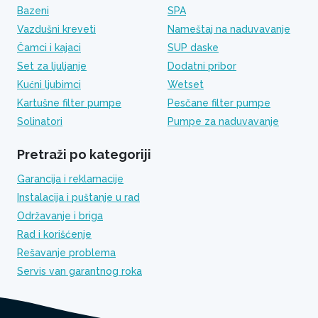
Bazeni
SPA
Vazdušni kreveti
Nameštaj na naduvavanje
Čamci i kajaci
SUP daske
Set za ljuljanje
Dodatni pribor
Kućni ljubimci
Wetset
Kartušne filter pumpe
Pesčane filter pumpe
Solinatori
Pumpe za naduvavanje
Pretraži po kategoriji
Garancija i reklamacije
Instalacija i puštanje u rad
Održavanje i briga
Rad i korišćenje
Rešavanje problema
Servis van garantnog roka