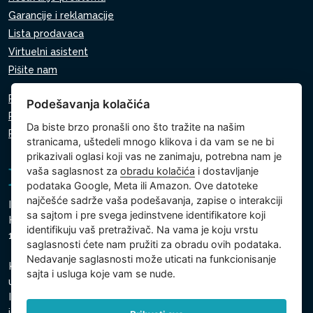
Garancije i reklamacije
Lista prodavaca
Virtuelni asistent
Pišite nam
Pravila o zaštiti ličnih podataka
Podešavanja kolačića
Pravila o korišćenju kolačića
Da biste brzo pronašli ono što tražite na našim
Podešavanja kolačića
stranicama, uštedeli mnogo klikova i da vam se ne bi
prikazivali oglasi koji vas ne zanimaju, potrebna nam je
vaša saglasnost za
obradu kolačića
i dostavljanje
podataka Google, Meta ili Amazon. Ove datoteke
najčešće sadrže vaša podešavanja, zapise o interakciji
Intex Trading, s.r.o.
sa sajtom i pre svega jedinstvene identifikatore koji
Hradecká 2526/3
identifikuju vaš pretraživač. Na vama je koju vrstu
130 00 Prag 3 - Češka Republika
saglasnosti ćete nam pružiti za obradu ovih podataka.
Nedavanje saglasnosti može uticati na funkcionisanje
Kompanija je upisana kod Gradski sud u Pragu, odeljak C,
sajta i usluga koje vam se nude.
ulozak 74759
Identifikacioni broj kompanije: 26150808, Poreski
identifikacioni broj: CZ26150808