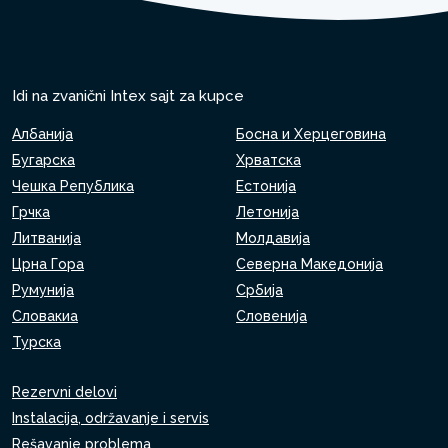
Idi na zvanični Intex sajt za kupce
Албанија
Босна и Херцеговина
Бугарска
Хрватска
Чешка Република
Естонија
Грчка
Летонија
Литванија
Молдавија
Црна Гора
Северна Македонија
Румунија
Србија
Словакиа
Словенија
Турска
Rezervni delovi
Instalacija, održavanje i servis
Rešavanje problema