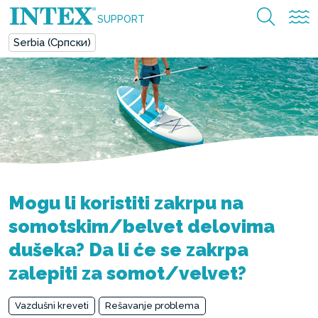
SUPPORT
Serbia (Српски)
Mogu li koristiti zakrpu na
somotskim/belvet delovima
dušeka? Da li će se zakrpa
zalepiti za somot/velvet?
Vazdušni kreveti
Rešavanje problema