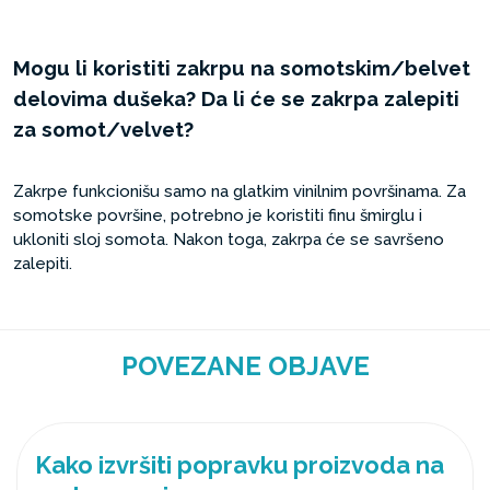
Mogu li koristiti zakrpu na somotskim/belvet
delovima dušeka? Da li će se zakrpa zalepiti
za somot/velvet?
Zakrpe funkcionišu samo na glatkim vinilnim površinama. Za
somotske površine, potrebno je koristiti finu šmirglu i
ukloniti sloj somota. Nakon toga, zakrpa će se savršeno
zalepiti.
POVEZANE OBJAVE
Kako izvršiti popravku proizvoda na