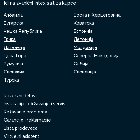
Idi na zvanični Intex sajt za kupce
Албанија
Босна и Херцеговина
Бугарска
Хрватска
Чешка Република
Естонија
Грчка
Летонија
Литванија
Молдавија
Црна Гора
Северна Македонија
Румунија
Србија
Словакиа
Словенија
Турска
Rezervni delovi
Instalacija, održavanje i servis
Rešavanje problema
Garancije i reklamacije
Lista prodavaca
Virtuelni asistent