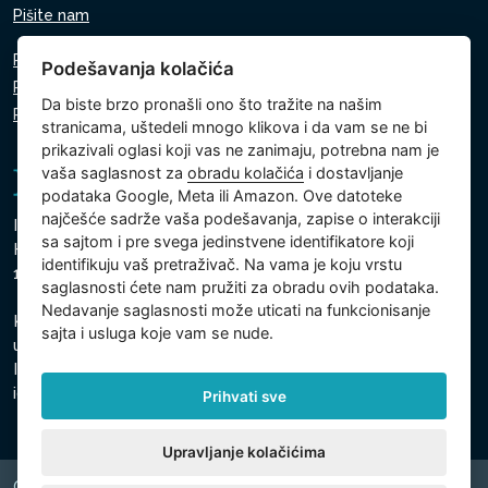
Pišite nam
Pravila o zaštiti ličnih podataka
Podešavanja kolačića
Pravila o korišćenju kolačića
Da biste brzo pronašli ono što tražite na našim
Podešavanja kolačića
stranicama, uštedeli mnogo klikova i da vam se ne bi
prikazivali oglasi koji vas ne zanimaju, potrebna nam je
vaša saglasnost za
obradu kolačića
i dostavljanje
podataka Google, Meta ili Amazon. Ove datoteke
najčešće sadrže vaša podešavanja, zapise o interakciji
Intex Trading, s.r.o.
sa sajtom i pre svega jedinstvene identifikatore koji
Hradecká 2526/3
identifikuju vaš pretraživač. Na vama je koju vrstu
130 00 Prag 3 - Češka Republika
saglasnosti ćete nam pružiti za obradu ovih podataka.
Nedavanje saglasnosti može uticati na funkcionisanje
Kompanija je upisana kod Gradski sud u Pragu, odeljak C,
sajta i usluga koje vam se nude.
ulozak 74759
Identifikacioni broj kompanije: 26150808, Poreski
identifikacioni broj: CZ26150808
Prihvati sve
Upravljanje kolačićima
Copyright © 2026 INTEX TRADING s.r.o. Všechna