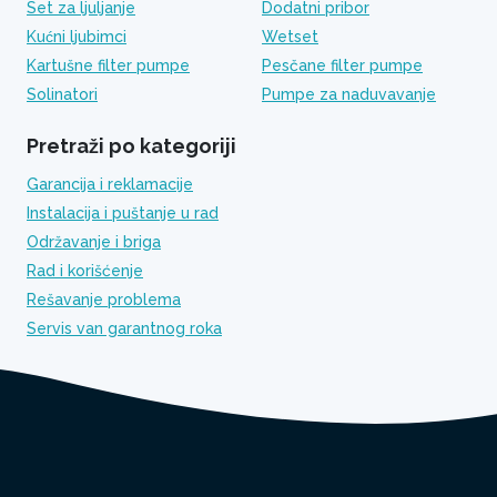
Set za ljuljanje
Dodatni pribor
Kućni ljubimci
Wetset
Kartušne filter pumpe
Pesčane filter pumpe
Solinatori
Pumpe za naduvavanje
Pretraži po kategoriji
Garancija i reklamacije
Instalacija i puštanje u rad
Održavanje i briga
Rad i korišćenje
Rešavanje problema
Servis van garantnog roka