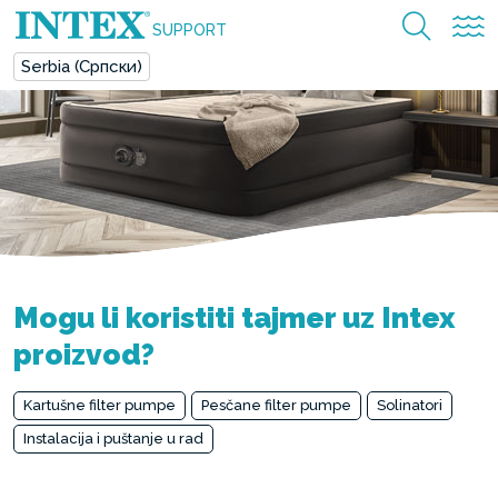
SUPPORT
Serbia (Српски)
Mogu li koristiti tajmer uz Intex
proizvod?
Kartušne filter pumpe
Pesčane filter pumpe
Solinatori
Instalacija i puštanje u rad