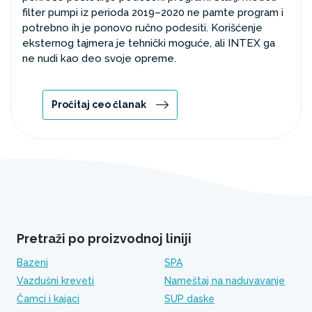
filter pumpi iz perioda 2019–2020 ne pamte program i
potrebno ih je ponovo ručno podesiti. Korišćenje
eksternog tajmera je tehnički moguće, ali INTEX ga
ne nudi kao deo svoje opreme.
Pročitaj ceo članak
Pretraži po proizvodnoj liniji
Bazeni
SPA
Vazdušni kreveti
Nameštaj na naduvavanje
Čamci i kajaci
SUP daske