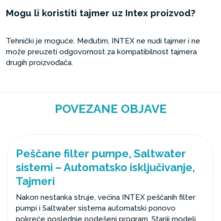
Mogu li koristiti tajmer uz Intex proizvod?
Tehnički je moguće. Međutim, INTEX ne nudi tajmer i ne
može preuzeti odgovornost za kompatibilnost tajmera
drugih proizvođača.
POVEZANE OBJAVE
Peščane filter pumpe, Saltwater
sistemi – Automatsko isključivanje,
Tajmeri
Nakon nestanka struje, većina INTEX peščanih filter
pumpi i Saltwater sistema automatski ponovo
pokreće poslednje podešeni program. Stariji modeli