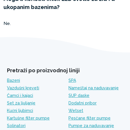
ukopanim bazenima?
Ne.
Pretraži po proizvodnoj liniji
Bazeni
SPA
Vazdušni kreveti
Nameštaj na naduvavanje
Čamci i kajaci
SUP daske
Set za ljuljanje
Dodatni pribor
Kućni ljubimci
Wetset
Kartušne filter pumpe
Pesčane filter pumpe
Solinatori
Pumpe za naduvavanje