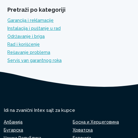
Pretraži po kategoriji
Garancija i reklamacije
Instalacija i puštanje u rad
Održavanje i briga
Rad i korišćenje
Rešavanje problema
Servis van garantnog roka
Idi na zvanični Intex sajt za kupce
Албанија
Босна и Херцеговина
Бугарска
Хрватска