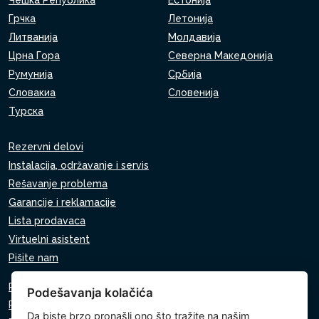
Чешка Република
Естонија
Грчка
Летонија
Литванија
Молдавија
Црна Гора
Северна Македонија
Румунија
Србија
Словакиа
Словенија
Турска
Rezervni delovi
Instalacija, održavanje i servis
Rešavanje problema
Garancije i reklamacije
Lista prodavaca
Virtuelni asistent
Pišite nam
Pravila o zaštiti ličnih podataka
Podešavanja kolačića
Pravila o korišćenju kolačića
Da biste brzo pronašli ono što tražite na našim