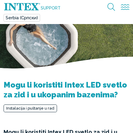
SUPPORT
Serbia (Српски)
Mogu li koristiti Intex LED svetlo
za zid i u ukopanim bazenima?
Instalacija i puštanje u rad
Mogu li koristiti Intex LED svetlo za zid i u