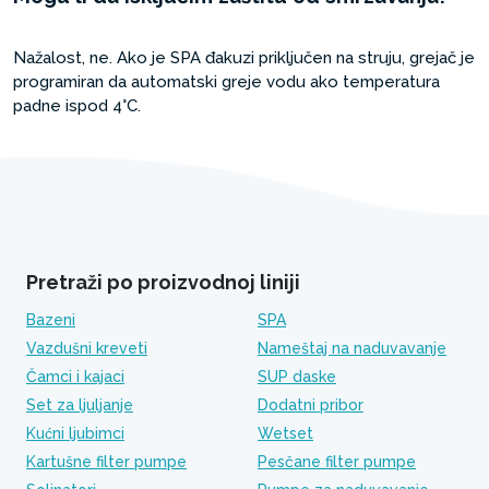
Nažalost, ne. Ako je SPA đakuzi priključen na struju, grejač je
programiran da automatski greje vodu ako temperatura
padne ispod 4°C.
Pretraži po proizvodnoj liniji
Bazeni
SPA
Vazdušni kreveti
Nameštaj na naduvavanje
Čamci i kajaci
SUP daske
Set za ljuljanje
Dodatni pribor
Kućni ljubimci
Wetset
Kartušne filter pumpe
Pesčane filter pumpe