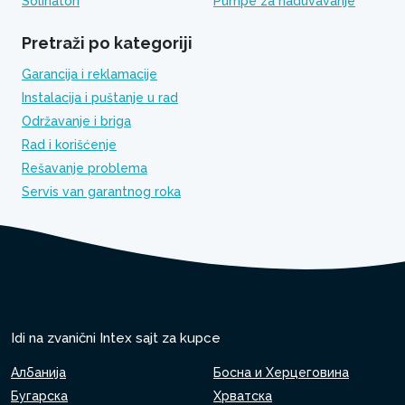
Solinatori
Pumpe za naduvavanje
Pretraži po kategoriji
Garancija i reklamacije
Instalacija i puštanje u rad
Održavanje i briga
Rad i korišćenje
Rešavanje problema
Servis van garantnog roka
Idi na zvanični Intex sajt za kupce
Албанија
Босна и Херцеговина
Бугарска
Хрватска