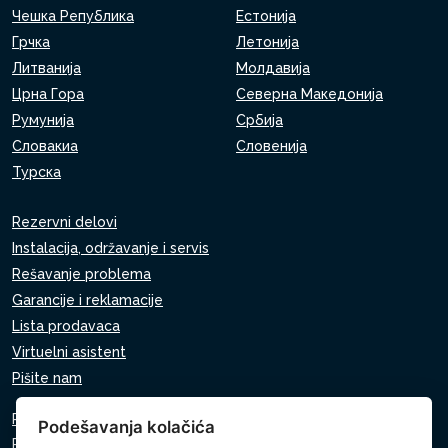
Чешка Република
Естонија
Грчка
Летонија
Литванија
Молдавија
Црна Гора
Северна Македонија
Румунија
Србија
Словакиа
Словенија
Турска
Rezervni delovi
Instalacija, održavanje i servis
Rešavanje problema
Garancije i reklamacije
Lista prodavaca
Virtuelni asistent
Pišite nam
Pravila o zaštiti ličnih podataka
Podešavanja kolačića
Pravila o korišćenju kolačića