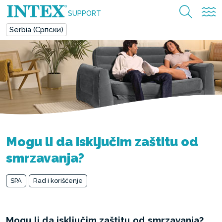
SUPPORT
Serbia (Српски)
Mogu li da isključim zaštitu od
smrzavanja?
SPA
Rad i korišćenje
Mogu li da isključim zaštitu od smrzavanja?