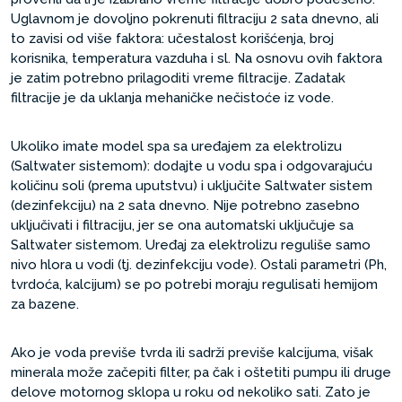
Uglavnom je dovoljno pokrenuti filtraciju 2 sata dnevno, ali
to zavisi od više faktora: učestalost korišćenja, broj
korisnika, temperatura vazduha i sl. Na osnovu ovih faktora
je zatim potrebno prilagoditi vreme filtracije. Zadatak
filtracije je da uklanja mehaničke nečistoće iz vode.
Ukoliko imate model spa sa uređajem za elektrolizu
(Saltwater sistemom): dodajte u vodu spa i odgovarajuću
količinu soli (prema uputstvu) i uključite Saltwater sistem
(dezinfekciju) na 2 sata dnevno. Nije potrebno zasebno
uključivati i filtraciju, jer se ona automatski uključuje sa
Saltwater sistemom. Uređaj za elektrolizu reguliše samo
nivo hlora u vodi (tj. dezinfekciju vode). Ostali parametri (Ph,
tvrdoća, kalcijum) se po potrebi moraju regulisati hemijom
za bazene.
Ako je voda previše tvrda ili sadrži previše kalcijuma, višak
minerala može začepiti filter, pa čak i oštetiti pumpu ili druge
delove motornog sklopa u roku od nekoliko sati. Zato je