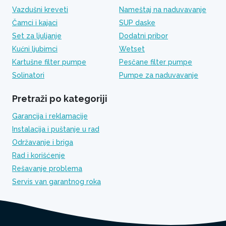
Vazdušni kreveti
Nameštaj na naduvavanje
Čamci i kajaci
SUP daske
Set za ljuljanje
Dodatni pribor
Kućni ljubimci
Wetset
Kartušne filter pumpe
Pesčane filter pumpe
Solinatori
Pumpe za naduvavanje
Pretraži po kategoriji
Garancija i reklamacije
Instalacija i puštanje u rad
Održavanje i briga
Rad i korišćenje
Rešavanje problema
Servis van garantnog roka