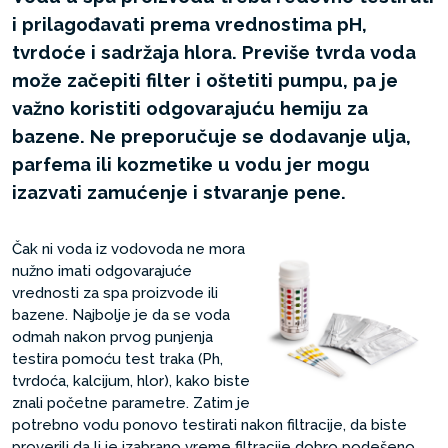
i prilagođavati prema vrednostima pH,
tvrdoće i sadržaja hlora. Previše tvrda voda
može začepiti filter i oštetiti pumpu, pa je
važno koristiti odgovarajuću hemiju za
bazene. Ne preporučuje se dodavanje ulja,
parfema ili kozmetike u vodu jer mogu
izazvati zamućenje i stvaranje pene.
Čak ni voda iz vodovoda ne mora
nužno imati odgovarajuće
vrednosti za spa proizvode ili
bazene. Najbolje je da se voda
odmah nakon prvog punjenja
testira pomoću test traka (Ph,
tvrdoća, kalcijum, hlor), kako biste
znali početne parametre. Zatim je
potrebno vodu ponovo testirati nakon filtracije, da biste
proverili da li je izabrano vreme filtracije dobro podešeno.