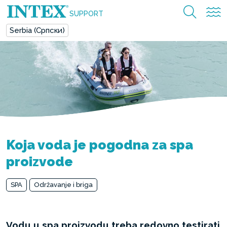
SUPPORT
Serbia (Српски)
Koja voda je pogodna za spa
proizvode
SPA
Održavanje i briga
Vodu u spa proizvodu treba redovno testirati