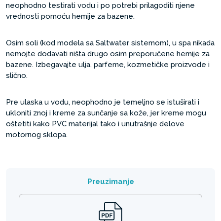
neophodno testirati vodu i po potrebi prilagoditi njene
vrednosti pomoću hemije za bazene.
Osim soli (kod modela sa Saltwater sistemom), u spa nikada
nemojte dodavati ništa drugo osim preporučene hemije za
bazene. Izbegavajte ulja, parfeme, kozmetičke proizvode i
slično.
Pre ulaska u vodu, neophodno je temeljno se istuširati i
ukloniti znoj i kreme za sunčanje sa kože, jer kreme mogu
oštetiti kako PVC materijal tako i unutrašnje delove
motornog sklopa.
Preuzimanje