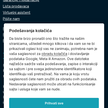
Garancije i reklamacije
Lista prodavaca
Virtuelni asistent
Pišite nam
Pravila o zaštiti ličnih podataka
Podešavanja kolačića
Pravila o korišćenju kolačića
Da biste brzo pronašli ono što tražite na našim
Podešavanja kolačića
stranicama, uštedeli mnogo klikova i da vam se ne bi
prikazivali oglasi koji vas ne zanimaju, potrebna nam je
vaša saglasnost za
obradu kolačića
i dostavljanje
podataka Google, Meta ili Amazon. Ove datoteke
najčešće sadrže vaša podešavanja, zapise o interakciji
Intex Trading, s.r.o.
sa sajtom i pre svega jedinstvene identifikatore koji
Hradecká 2526/3
identifikuju vaš pretraživač. Na vama je koju vrstu
130 00 Prag 3 - Češka Republika
saglasnosti ćete nam pružiti za obradu ovih podataka.
Nedavanje saglasnosti može uticati na funkcionisanje
Kompanija je upisana kod Gradski sud u Pragu, odeljak C,
sajta i usluga koje vam se nude.
ulozak 74759
Identifikacioni broj kompanije: 26150808, Poreski
identifikacioni broj: CZ26150808
Prihvati sve