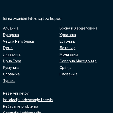
Idi na zvanični Intex sajt za kupce
Албанија
Босна и Херцеговина
Бугарска
Хрватска
Чешка Република
Естонија
Грчка
Летонија
Литванија
Молдавија
Црна Гора
Северна Македонија
Румунија
Србија
Словакиа
Словенија
Турска
Rezervni delovi
Instalacija, održavanje i servis
Rešavanje problema