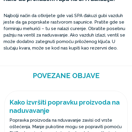
Najbolji način da otkrijete gde vaš SPA đakuzi gubi vazduh
jeste da ga poprskate rastvorom sapunice. Pratite gde se
formiraju mehurići – tu se nalazi curenje. Obratite posebnu
pažnju na ventil za naduvavanje. Ako vazduh izlazi, ventil se
može dodatno zategnuti pomoću priloženog ključa. U
slučaju kvara, može se kod nas kupiti kao rezervni deo.
POVEZANE OBJAVE
Kako izvršiti popravku proizvoda na
naduvavanje
Popravka proizvoda na nduvavanje zavisi od vrste
oštećenja. Manje pukotine mogu se popraviti pomoću