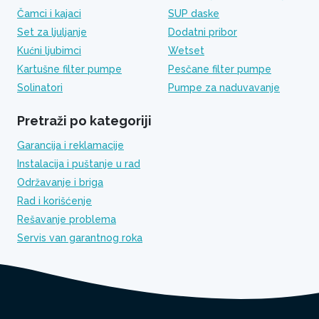
Čamci i kajaci
SUP daske
Set za ljuljanje
Dodatni pribor
Kućni ljubimci
Wetset
Kartušne filter pumpe
Pesčane filter pumpe
Solinatori
Pumpe za naduvavanje
Pretraži po kategoriji
Garancija i reklamacije
Instalacija i puštanje u rad
Održavanje i briga
Rad i korišćenje
Rešavanje problema
Servis van garantnog roka