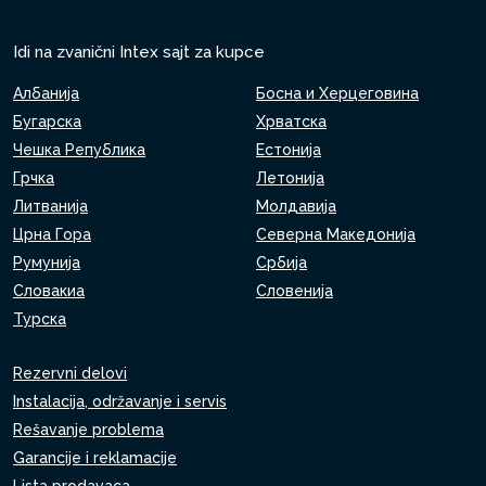
Idi na zvanični Intex sajt za kupce
Албанија
Босна и Херцеговина
Бугарска
Хрватска
Чешка Република
Естонија
Грчка
Летонија
Литванија
Молдавија
Црна Гора
Северна Македонија
Румунија
Србија
Словакиа
Словенија
Турска
Rezervni delovi
Instalacija, održavanje i servis
Rešavanje problema
Garancije i reklamacije