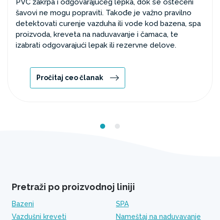
PVC zakrpa i odgovarajućeg lepka, dok se oštećeni
šavovi ne mogu popraviti. Takođe je važno pravilno
detektovati curenje vazduha ili vode kod bazena, spa
proizvoda, kreveta na naduvavanje i čamaca, te
izabrati odgovarajući lepak ili rezervne delove.
Pročitaj ceo članak
Pretraži po proizvodnoj liniji
Bazeni
SPA
Vazdušni kreveti
Nameštaj na naduvavanje