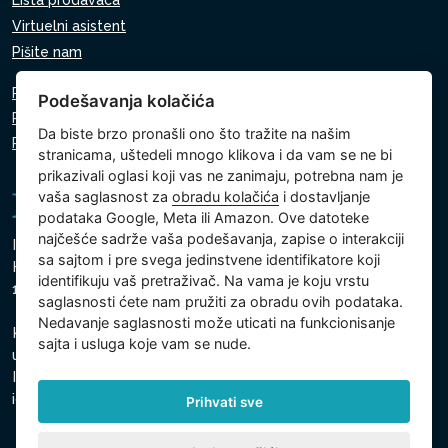
Lista prodavaca
Virtuelni asistent
Pišite nam
Pravila o zaštiti ličnih podataka
Podešavanja kolačića
Pravila o korišćenju kolačića
Da biste brzo pronašli ono što tražite na našim
Podešavanja kolačića
stranicama, uštedeli mnogo klikova i da vam se ne bi
prikazivali oglasi koji vas ne zanimaju, potrebna nam je
vaša saglasnost za
obradu kolačića
i dostavljanje
podataka Google, Meta ili Amazon. Ove datoteke
najčešće sadrže vaša podešavanja, zapise o interakciji
Intex Trading, s.r.o.
sa sajtom i pre svega jedinstvene identifikatore koji
Hradecká 2526/3
identifikuju vaš pretraživač. Na vama je koju vrstu
130 00 Prag 3 - Češka Republika
saglasnosti ćete nam pružiti za obradu ovih podataka.
Nedavanje saglasnosti može uticati na funkcionisanje
Kompanija je upisana kod Gradski sud u Pragu, odeljak C,
sajta i usluga koje vam se nude.
ulozak 74759
Identifikacioni broj kompanije: 26150808, Poreski
identifikacioni broj: CZ26150808
Prihvati sve