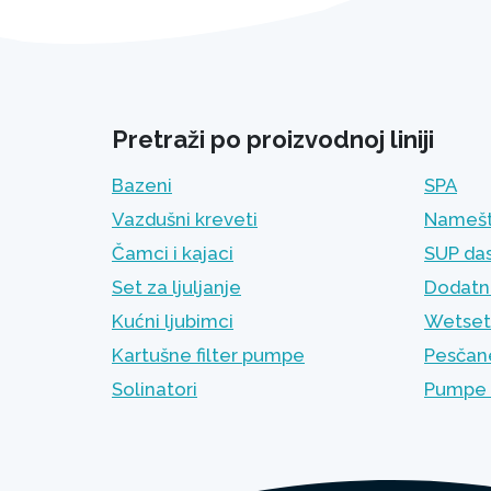
Pretraži po proizvodnoj liniji
Bazeni
SPA
Vazdušni kreveti
Namešt
Čamci i kajaci
SUP da
Set za ljuljanje
Dodatni
Kućni ljubimci
Wetset
Kartušne filter pumpe
Pesčane
Solinatori
Pumpe 