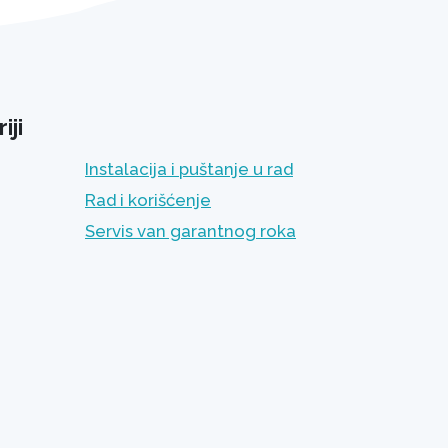
iji
Instalacija i puštanje u rad
Rad i korišćenje
Servis van garantnog roka