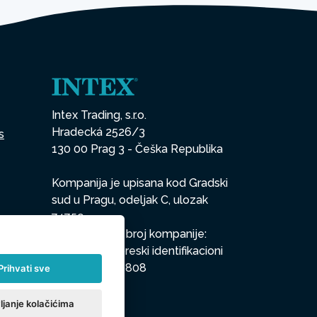
Intex Trading, s.r.o.
Hradecká 2526/3
s
130 00 Prag 3 - Češka Republika
Kompanija je upisana kod Gradski
sud u Pragu, odeljak C, ulozak
74759
Identifikacioni broj kompanije:
26150808, Poreski identifikacioni
broj: CZ26150808
Prihvati sve
ljanje kolačićima