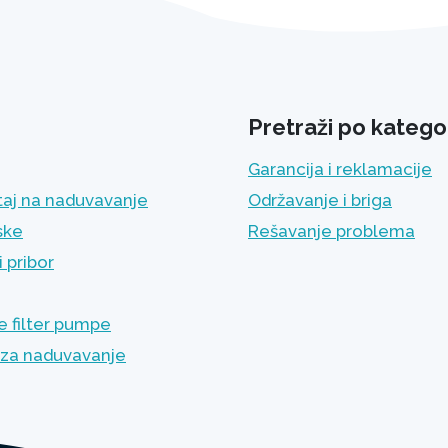
Pretraži po kategor
Garancija i reklamacije
aj na naduvavanje
Održavanje i briga
ske
Rešavanje problema
 pribor
 filter pumpe
za naduvavanje