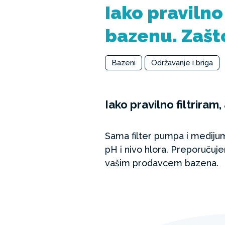
Iako pravilno 
bazenu. Zašt
Bazeni
Održavanje i briga
Iako pravilno filtriram,
Sama filter pumpa i medijum 
pH i nivo hlora. Preporučuje
vašim prodavcem bazena.