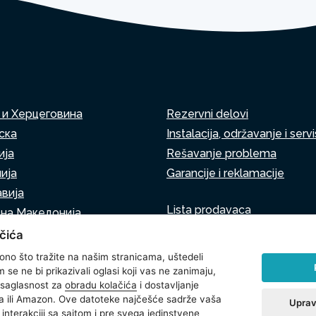
 и Херцеговина
Rezervni delovi
ска
Instalacija, održavanje i servi
ија
Rešavanje problema
ија
Garancije i reklamacije
вија
Lista prodavaca
на Македонија
Virtuelni asistent
а
čića
Pišite nam
нија
 ono što tražite na našim stranicama, uštedeli
se ne bi prikazivali oglasi koji vas ne zanimaju,
 saglasnost za
obradu kolačića
i dostavljanje
 ili Amazon. Ove datoteke najčešće sadrže vaša
Uprav
interakciji sa sajtom i pre svega jedinstvene