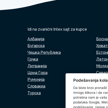
Idi na zvanični Intex sajt za kupce
Албанија
Босна
Бугарска
Хрват
Чешка Република
Естон
Грчка
Летон
Литванија
Молда
Црна Гора
Север
Румунија
Србиј
Podešavanja kola
Словакиа
Слове
Da biste brzo pronašli
Турска
mnogo klikova i da vam 
potrebna nam je vaša
podataka Google, Meta
podešavanja, zapise o 