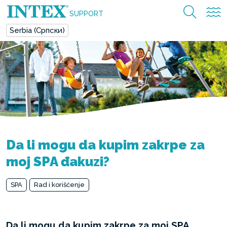
SUPPORT
Serbia (Српски)
Da li mogu da kupim zakrpe za
moj SPA đakuzi?
SPA
Rad i korišćenje
Da li mogu da kupim zakrpe za moj SPA