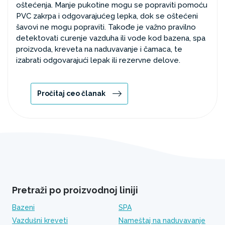
oštećenja. Manje pukotine mogu se popraviti pomoću
PVC zakrpa i odgovarajućeg lepka, dok se oštećeni
šavovi ne mogu popraviti. Takođe je važno pravilno
detektovati curenje vazduha ili vode kod bazena, spa
proizvoda, kreveta na naduvavanje i čamaca, te
izabrati odgovarajući lepak ili rezervne delove.
Pročitaj ceo članak
Pretraži po proizvodnoj liniji
Bazeni
SPA
Vazdušni kreveti
Nameštaj na naduvavanje