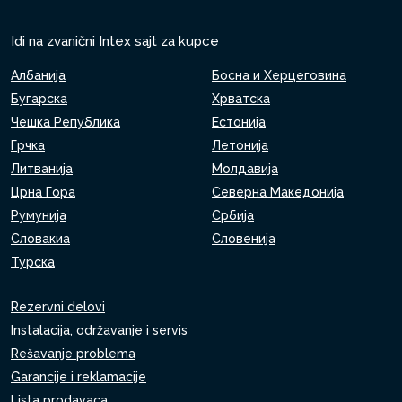
Idi na zvanični Intex sajt za kupce
Албанија
Босна и Херцеговина
Бугарска
Хрватска
Чешка Република
Естонија
Грчка
Летонија
Литванија
Молдавија
Црна Гора
Северна Македонија
Румунија
Србија
Словакиа
Словенија
Турска
Rezervni delovi
Instalacija, održavanje i servis
Rešavanje problema
Garancije i reklamacije
Lista prodavaca