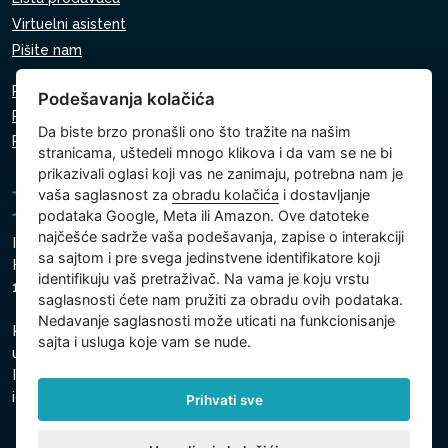
Virtuelni asistent
Pišite nam
Pravila o zaštiti ličnih podataka
Podešavanja kolačića
Pravila o korišćenju kolačića
Da biste brzo pronašli ono što tražite na našim
Podešavanja kolačića
stranicama, uštedeli mnogo klikova i da vam se ne bi
prikazivali oglasi koji vas ne zanimaju, potrebna nam je
vaša saglasnost za
obradu kolačića
i dostavljanje
podataka Google, Meta ili Amazon. Ove datoteke
najčešće sadrže vaša podešavanja, zapise o interakciji
Intex Trading, s.r.o.
sa sajtom i pre svega jedinstvene identifikatore koji
Hradecká 2526/3
identifikuju vaš pretraživač. Na vama je koju vrstu
130 00 Prag 3 - Češka Republika
saglasnosti ćete nam pružiti za obradu ovih podataka.
Nedavanje saglasnosti može uticati na funkcionisanje
Kompanija je upisana kod Gradski sud u Pragu, odeljak C,
sajta i usluga koje vam se nude.
ulozak 74759
Identifikacioni broj kompanije: 26150808, Poreski
identifikacioni broj: CZ26150808
Prihvati sve