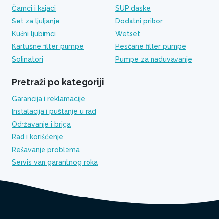
Čamci i kajaci
SUP daske
Set za ljuljanje
Dodatni pribor
Kućni ljubimci
Wetset
Kartušne filter pumpe
Pesčane filter pumpe
Solinatori
Pumpe za naduvavanje
Pretraži po kategoriji
Garancija i reklamacije
Instalacija i puštanje u rad
Održavanje i briga
Rad i korišćenje
Rešavanje problema
Servis van garantnog roka