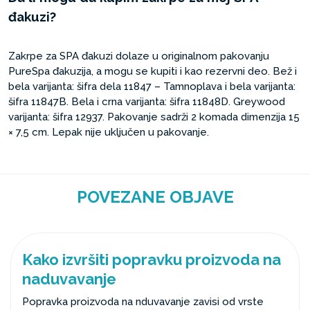
đakuzi?
Zakrpe za SPA đakuzi dolaze u originalnom pakovanju
PureSpa đakuzija, a mogu se kupiti i kao rezervni deo. Bež i
bela varijanta: šifra dela 11847 – Tamnoplava i bela varijanta:
šifra 11847B. Bela i crna varijanta: šifra 11848D. Greywood
varijanta: šifra 12937. Pakovanje sadrži 2 komada dimenzija 15
× 7,5 cm. Lepak nije uključen u pakovanje.
POVEZANE OBJAVE
Kako izvršiti popravku proizvoda na
naduvavanje
Popravka proizvoda na nduvavanje zavisi od vrste