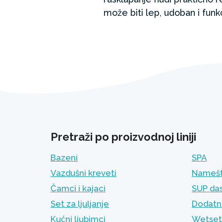
može biti lep, udoban i fun
Pretraži po proizvodnoj liniji
Bazeni
SPA
Vazdušni kreveti
Namešt
Čamci i kajaci
SUP da
Set za ljuljanje
Dodatni
Kućni ljubimci
Wetset