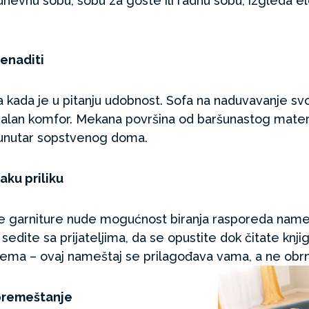
dnevnu sobu, sobu za goste ili radnu sobu, izgleda el
nenaditi
ada je u pitanju udobnost. Sofa na naduvavanje sv
alan komfor. Mekana površina od baršunastog materi
i unutar sopstvenog doma.
aku priliku
e garniture nude mogućnost biranja rasporeda namešt
sedite sa prijateljima, da se opustite dok čitate knji
ema – ovaj nameštaj se prilagođava vama, a ne obrn
 premeštanje