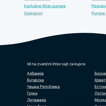
Kartušne filter pumpe
Pesčane
Solinatori
Pumpe 
Idi na zvanični Intex sajt za kupce
Албанија
Босна
Бугарска
Хрват
Чешка Република
Естон
Грчка
Летон
Литванија
Молда