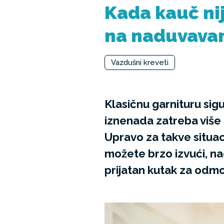
Kada kauč nij
na naduvava
Vazdušni kreveti
Klasičnu garnituru sig
iznenada zatreba više 
Upravo za takve situac
možete brzo izvući, nad
prijatan kutak za odmo