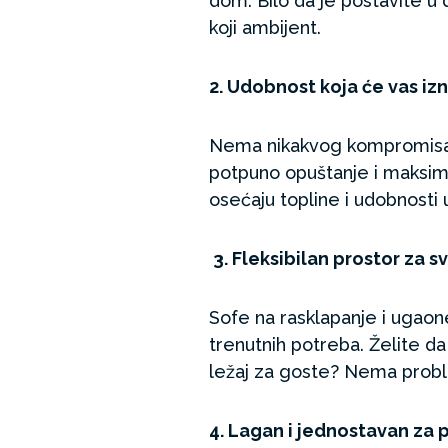
dom. Bilo da je postavite u 
koji ambijent.
2. Udobnost koja će vas iz
Nema nikakvog kompromisa k
potpuno opuštanje i maksim
osećaju topline i udobnost
3. Fleksibilan prostor za sv
Sofe na rasklapanje i ugaon
trenutnih potreba. Želite da 
ležaj za goste? Nema probl
4. Lagan i jednostavan za