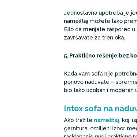
Jednostavna upotreba je jed
nameštaj možete lako preme
Bilo da menjate raspored u s
završavate za tren oka.
5. Praktično rešenje bez 
Kada vam sofa nije potrebna
ponovo naduvate – spremna 
bio tako udoban i moderan 
Intex sofa na naduv
Ako tražite
nameštaj
, koji
garnitura, omiljeni izbor me
rasklapanje nudi praktično 