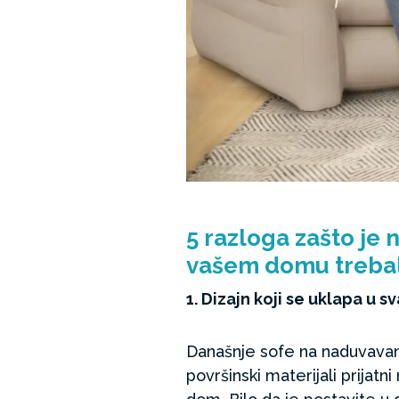
5 razloga zašto je 
vašem domu trebal
1. Dizajn koji se uklapa u sv
Današnje sofe na naduvavanje
površinski materijali prijat