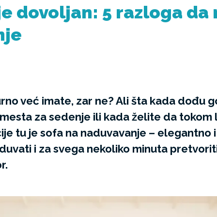
e dovoljan: 5 razloga da
nje
urno već imate, zar ne? Ali šta kada dođu g
mesta za sedenje ili kada želite da tokom l
ije tu je sofa na naduvavanje – elegantno 
uvati i za svega nekoliko minuta pretvoriti 
r.