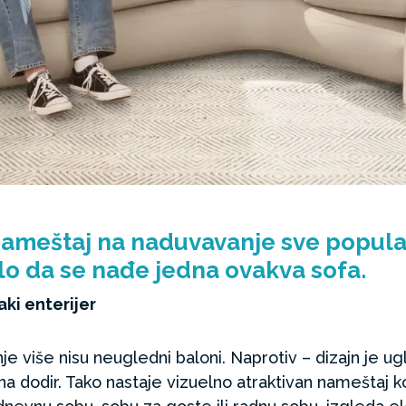
nameštaj na naduvavanje sve popularni
o da se nađe jedna ovakva sofa.
aki enterijer
 više nisu neugledni baloni. Naprotiv – dizajn je ugl
ni na dodir. Tako nastaje vizuelno atraktivan nameštaj 