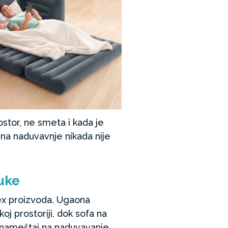
stor, ne smeta i kada je
na naduvavnje nikada nije
ruke
tex proizvoda. Ugaona
oj prostoriji, dok sofa na
o nameštaj na naduvavanje