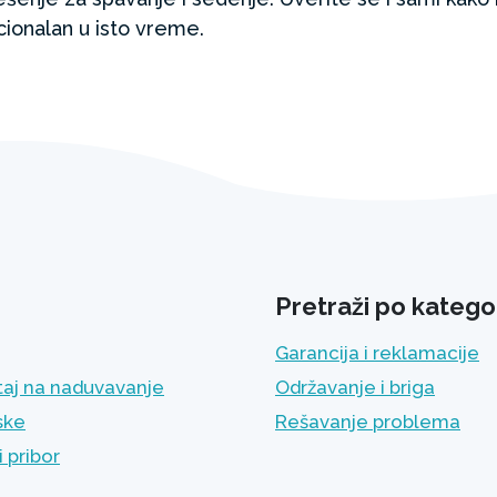
kcionalan u isto vreme.
Pretraži po kategor
Garancija i reklamacije
aj na naduvavanje
Održavanje i briga
ske
Rešavanje problema
 pribor