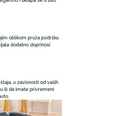
egantno i uklapa se u bilo
ojim oblikom pruža podršku
jala dodatno doprinosi
aja, u zavisnosti od vaših
gu ili da imate privremeni
uto.