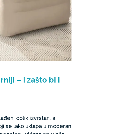
ji – i zašto bi i
ađen, oblik izvrstan, a
koji se lako uklapa u moderan