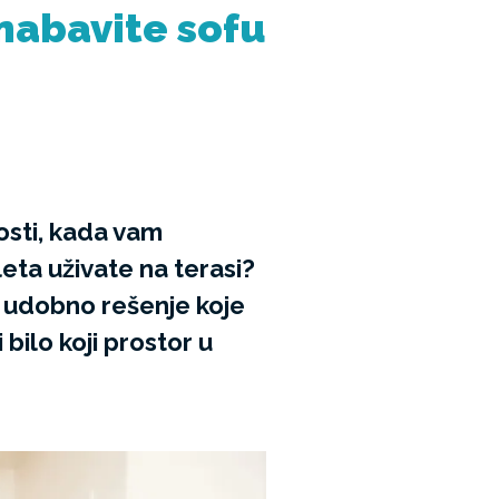
 nabavite sofu
osti, kada vam
eta uživate na terasi?
i udobno rešenje koje
bilo koji prostor u