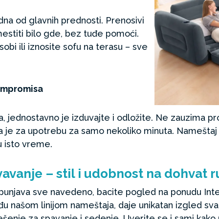
na od glavnih prednosti. Prenosivi
stiti bilo gde, bez tuđe pomoći.
obi ili iznosite sofu na terasu – sve
kompromisa
, jednostavno je izduvajte i odložite. Ne zauzima pro
je za upotrebu za samo nekoliko minuta. Nameštaj 
u isto vreme.
avanje – stil i udobnost na dohvat 
 ispunjava sve navedeno, bacite pogled na ponudu In
đu našom linijom nameštaja, daje unikatan izgled svak
rešenje za spavanje i sedenje. Uverite se i sami kak