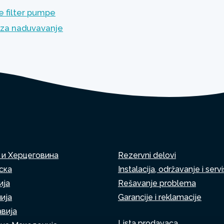
 filter pumpe
za naduvavanje
 и Херцеговина
Rezervni delovi
ска
Instalacija, održavanje i servi
ија
Rešavanje problema
ија
Garancije i reklamacije
вија
Lista prodavaca