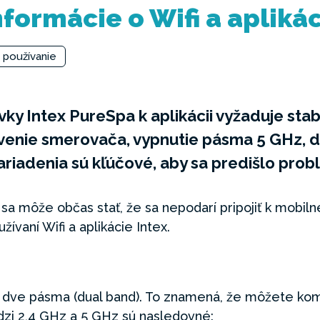
ormácie o Wifi a aplikác
 používanie
vky Intex PureSpa k aplikácii vyžaduje stabi
enie smerovača, vypnutie pásma 5 GHz, d
riadenia sú kľúčové, aby sa predišlo pro
 sa môže občas stať, že sa nepodarí pripojiť k mobilne
vaní Wifi a aplikácie Intex.
 dve pásma (dual band). To znamená, že môžete ko
zi 2,4 GHz a 5 GHz sú nasledovné: