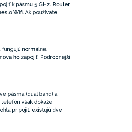
ripojiť k pásmu 5 GHz. Router
heslo Wifi. Ak používate
a fungujú normálne.
nova ho zapojiť. Podrobnejší
dve pásma (dual band) a
ý telefón však dokáže
hla pripojiť, existujú dve