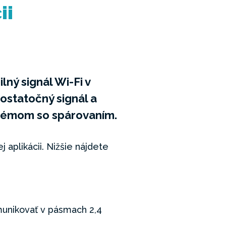
ii
lný signál Wi-Fi v
ostatočný signál a
blémom so spárovaním.
j aplikácii. Nižšie nájdete
munikovať v pásmach 2,4