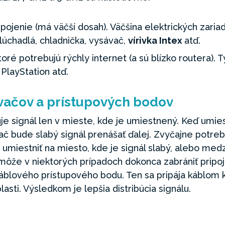
ipojenie (má väčší dosah). Väčšina elektrických zari
lúchadlá, chladnička, vysávač,
vírivka Intex
atď.
oré potrebujú rýchly internet (a sú blízko routera). 
 PlayStation atď.
vačov a prístupových bodov
uje signál len v mieste, kde je umiestnený. Keď umie
vač bude slabý signál prenášať ďalej. Zvyčajne potre
umiestniť na miesto, kde je signál slabý, alebo medz
ôže v niektorých prípadoch dokonca zabrániť pripojen
áblového prístupového bodu. Ten sa pripája káblom k 
lasti. Výsledkom je lepšia distribúcia signálu.