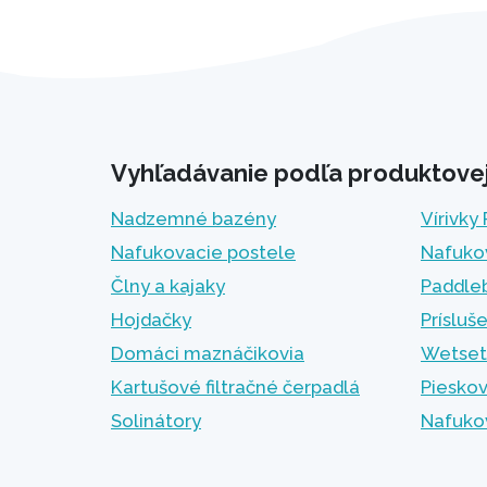
Vyhľadávanie podľa produktovej 
Nadzemné bazény
Vírivky
Nafukovacie postele
Nafuko
Člny a kajaky
Paddle
Hojdačky
Prísluš
Domáci maznáčikovia
Wetset
Kartušové filtračné čerpadlá
Pieskov
Solinátory
Nafuko