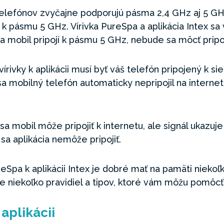
efónov zvyčajne podporujú pásma 2,4 GHz aj 5 GHz. 
 k pásmu 5 GHz. Vírivka PureSpa a aplikácia Intex sa v
 mobil pripojí k pásmu 5 GHz, nebude sa môcť pripoji
ivky k aplikácii musí byť váš telefón pripojený k siet
a mobilný telefón automaticky nepripojil na interne
.
sa mobil môže pripojiť k internetu, ale signál ukazuje 
o sa aplikácia nemôže pripojiť.
PureSpa k aplikácii Intex je dobré mať na pamäti nieko
 tu je niekoľko pravidiel a tipov, ktoré vám môžu pomôcť
 aplikácii