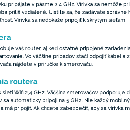
írivku pripájate v pásme 2,4 GHz. Vírivka sa nemôže p
eba príliš vzdialené. Uistite sa, že zadávate správne 
teľnosť. Vírivka sa nedokáže pripojiť k skrytým sieťam.
era
uje váš router, aj keď ostatné pripojené zariadeni
rtovanie. Vo väčšine prípadov stačí odpojiť kábel a z
vača nájdete v príručke k smerovaču.
ia routera
n k sieti Wifi 2,4 GHz. Väčšina smerovačov podporuje 
 sa automaticky pripojí na 5 GHz. Nie každý mobiln
sa má pripojiť. Ak chcete zabezpečiť, aby sa vírivka mo