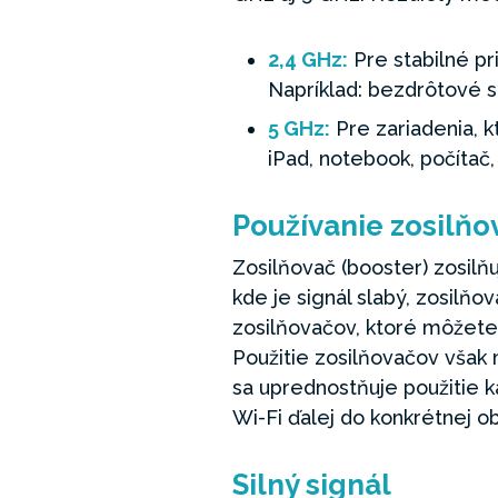
2,4 GHz:
Pre stabilné pr
Napríklad: bezdrôtové s
5 GHz:
Pre zariadenia, kt
iPad, notebook, počítač,
Používanie zosilňo
Zosilňovač (booster) zosilň
kde je signál slabý, zosilňo
zosilňovačov, ktoré môžete 
Použitie zosilňovačov však m
sa uprednostňuje použitie k
Wi-Fi ďalej do konkrétnej ob
Silný signál