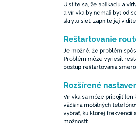
Uistite sa, že aplikáciu a v
a vírivka by nemali byť od s
skrytú sieť, zapnite jej vidi
Reštartovanie rout
Je možné, že problém spôsob
Problém môže vyriešiť rešta
postup reštartovania smero
Rozšírené nastaven
Vírivka sa môže pripojiť le
väčšina mobilných telefónov
vybrať, ku ktorej frekvencii 
možnosti: