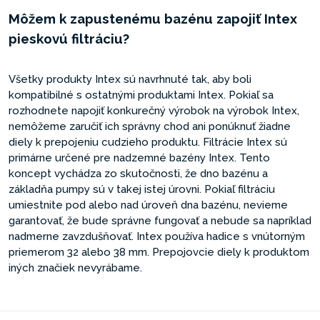
Môžem k zapustenému bazénu zapojiť Intex
pieskovú filtráciu?
Všetky produkty Intex sú navrhnuté tak, aby boli
kompatibilné s ostatnými produktami Intex. Pokiaľ sa
rozhodnete napojiť konkurečný výrobok na výrobok Intex,
nemôžeme zaručiť ich správny chod ani ponúknuť žiadne
diely k prepojeniu cudzieho produktu. Filtrácie Intex sú
primárne určené pre nadzemné bazény Intex. Tento
koncept vychádza zo skutočnosti, že dno bazénu a
základňa pumpy sú v takej istej úrovni. Pokiaľ filtráciu
umiestnite pod alebo nad úroveň dna bazénu, nevieme
garantovať, že bude správne fungovať a nebude sa napríklad
nadmerne zavzdušňovať. Intex používa hadice s vnútorným
priemerom 32 alebo 38 mm. Prepojovcie diely k produktom
iných značiek nevyrábame.