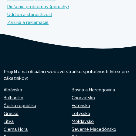
Riešenie problémov (poruchy)
Údržba a starostlivosť
Záruka a reklamácie
Prejdite na oficiálnu webovú stránku spoločnosti Intex pre
zákazníkov:
Albánsko
Bosna a Hercegovina
Bulharsko
Chorvátsko
Česká republika
Estónsko
Grécko
Lotyšsko
Litva
Moldavsko
Čierna Hora
Severné Macedónsko