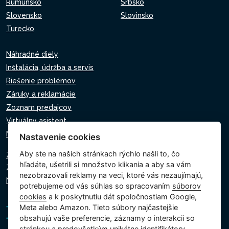
Rumunsko
Srbsko
Slovensko
Slovinsko
Turecko
Náhradné diely
Inštalácia, údržba a servis
Riešenie problémov
Záruky a reklamácie
Zoznam predajcov
Virtuálny asistent
Napíšte nám
Nastavenie cookies
Aby ste na našich stránkach rýchlo našli to, čo
Zásady ochrany osobných údajov
hľadáte, ušetrili si množstvo klikania a aby sa vám
Zásady používania súborov cookie
nezobrazovali reklamy na veci, ktoré vás nezaujímajú,
Nastavenie cookies
potrebujeme od vás súhlas so spracovaním
súborov
cookies
a k poskytnutiu dát spoločnostiam Google,
Meta alebo Amazon. Tieto súbory najčastejšie
obsahujú vaše preferencie, záznamy o interakcii so
stránkou a predovšetkým unikátne identifikátory