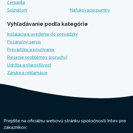
čerpadlá
Solinátory
Nafukovacie pumpy
Vyhľadávanie podľa kategórie
Inštalácia a uvedenie do prevádzky
Pozáručný servis
Prevádzka a používanie
Riešenie problémov (poruchy)
Údržba a starostlivosť
Záruka a reklamácie
Prejdite na oficiálnu webovú stránku spoločnosti Intex pre
zákazníkov: