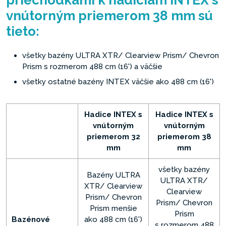
priechodkami k hadiciam INTEX s
vnútorným priemerom 38 mm sú
tieto:
všetky bazény ULTRA XTR/ Clearview Prism/ Chevron
Prism s rozmerom 488 cm (16') a väčšie
všetky ostatné bazény INTEX väčšie ako 488 cm (16')
Hadice INTEX s
Hadice INTEX s
vnútorným
vnútorným
priemerom 32
priemerom 38
mm
mm
všetky bazény
Bazény ULTRA
ULTRA XTR/
XTR/ Clearview
Clearview
Prism/ Chevron
Prism/ Chevron
Prism menšie
Prism
Bazénové
ako 488 cm (16')
s rozmerom 488