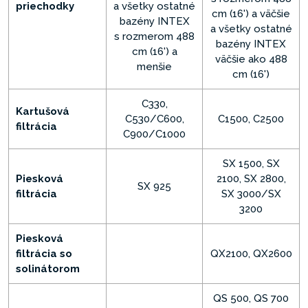
priechodky
a všetky ostatné
cm (16') a väčšie
bazény INTEX
a všetky ostatné
s rozmerom 488
bazény INTEX
cm (16') a
väčšie ako 488
menšie
cm (16')
C330,
Kartušová
C530/C600,
C1500, C2500
filtrácia
C900/C1000
SX 1500, SX
Piesková
2100, SX 2800,
SX 925
filtrácia
SX 3000/SX
3200
Piesková
filtrácia so
QX2100, QX2600
solinátorom
QS 500, QS 700