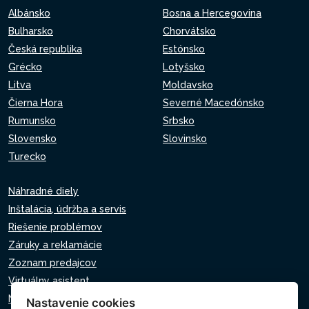
Albánsko
Bosna a Hercegovina
Bulharsko
Chorvátsko
Česká republika
Estónsko
Grécko
Lotyšsko
Litva
Moldavsko
Čierna Hora
Severné Macedónsko
Rumunsko
Srbsko
Slovensko
Slovinsko
Turecko
Náhradné diely
Inštalácia, údržba a servis
Riešenie problémov
Záruky a reklamácie
Zoznam predajcov
Virtuálny asistent
Napíšte nám
Nastavenie cookies