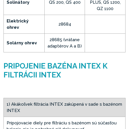
Solinátory
QS 200, QS 400
PLUS, QS 1200,
QZ 1100
Elektrický
28684
ohrev
28685 (vrátane
Solárny ohrev
adaptérov A a B)
PRIPOJENIE BAZÉNA INTEX K
FILTRÁCII INTEX
1) Akákoľvek filtrácia INTEX zakúpená v sade s bazénom
INTEX
Pripojovacie diely pre filtráciu s bazénom sú súčasťou