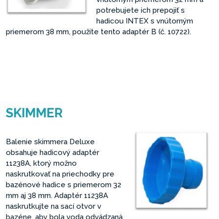
potrebujete ich prepojiť s
hadicou INTEX s vnútorným
priemerom 38 mm, použite tento adaptér B (č. 10722).
SKIMMER
Balenie skimmera Deluxe
obsahuje hadicový adaptér
11238A, ktorý možno
naskrutkovať na priechodky pre
bazénové hadice s priemerom 32
mm aj 38 mm. Adaptér 11238A
naskrutkujte na sací otvor v
bazéne, aby bola voda odvádzaná