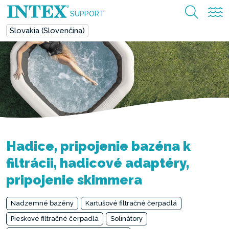
SUPPORT
Slovakia (Slovenčina)
Hadice, pripojenie bazéna k
filtrácii, hadicové adaptéry,
pripojenie skimmera
Nadzemné bazény
Kartušové filtračné čerpadlá
Pieskové filtračné čerpadlá
Solinátory