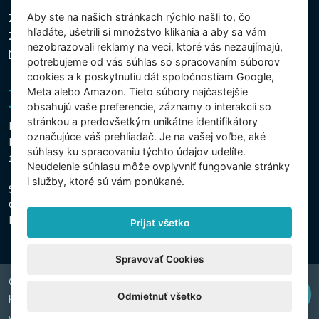
Aby ste na našich stránkach rýchlo našli to, čo
Zásady ochrany osobných údajov
hľadáte, ušetrili si množstvo klikania a aby sa vám
Zásady používania súborov cookie
nezobrazovali reklamy na veci, ktoré vás nezaujímajú,
Nastavenie cookies
potrebujeme od vás súhlas so spracovaním
súborov
cookies
a k poskytnutiu dát spoločnostiam Google,
Meta alebo Amazon. Tieto súbory najčastejšie
obsahujú vaše preferencie, záznamy o interakcii so
stránkou a predovšetkým unikátne identifikátory
Intex Trading, s.r.o.
označujúce váš prehliadač. Je na vašej voľbe, aké
Hradecká 2526/3
súhlasy ku spracovaniu týchto údajov udelíte.
130 00 Praha 3 - Česká republika
Neudelenie súhlasu mȏže ovplyvniť fungovanie stránky
i služby, ktoré sú vám ponúkané.
Spoločnosť je zapísaná na Mestskom súde v Prahe, oddiel
C, vložka 74759
IČO 26150808, DIČ CZ26150808
Prijať všetko
Spravovať Cookies
Copyright © 2026 INTEX TRADING s.r.o. Všechna
Odmietnuť všetko
právavyhrazena.