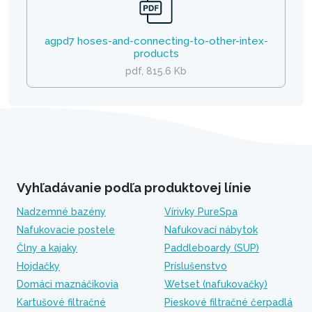
agpd7 hoses-and-connecting-to-other-intex-
products
pdf, 815.6 Kb
Vyhľadávanie podľa produktovej línie
Nadzemné bazény
Vírivky PureSpa
Nafukovacie postele
Nafukovací nábytok
Člny a kajaky
Paddleboardy (SUP)
Hojdačky
Príslušenstvo
Domáci maznáčikovia
Wetset (nafukovačky)
Kartušové filtračné
Pieskové filtračné čerpadlá