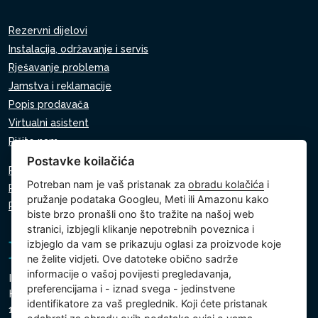
Rezervni dijelovi
Instalacija, održavanje i servis
Rješavanje problema
Jamstva i reklamacije
Popis prodavača
Virtualni asistent
Pišite nam
Postavke koilačića
Pravila o zaštiti osobnih podataka
Potreban nam je vaš pristanak za
obradu kolačića
i
Pravila o korištenju kolačića
pružanje podataka Googleu, Meti ili Amazonu kako
Postavke kolačića
biste brzo pronašli ono što tražite na našoj web
stranici, izbjegli klikanje nepotrebnih poveznica i
izbjeglo da vam se prikazuju oglasi za proizvode koje
ne želite vidjeti. Ove datoteke obično sadrže
informacije o vašoj povijesti pregledavanja,
Intex Trading, s.r.o.
preferencijama i - iznad svega - jedinstvene
Hradecká 2526/3
identifikatore za vaš preglednik. Koji ćete pristanak
130 00 Prag 3 - Češka Republika