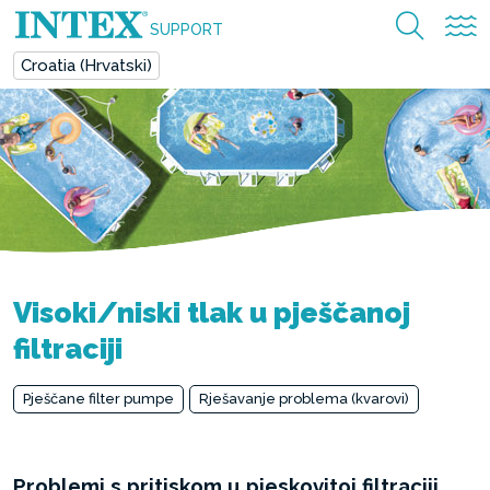
SUPPORT
Croatia (Hrvatski)
Visoki/niski tlak u pješčanoj
filtraciji
Pješčane filter pumpe
Rješavanje problema (kvarovi)
Problemi s pritiskom u pjeskovitoj filtraciji