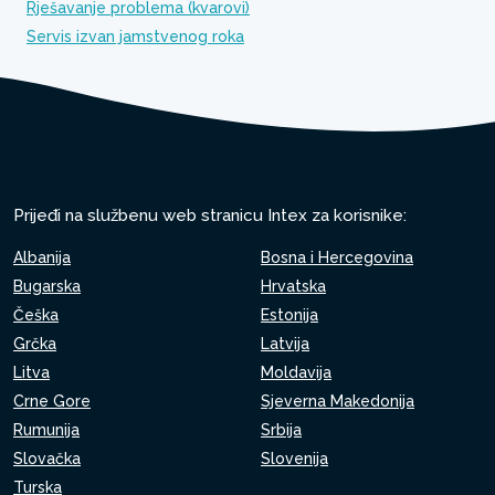
Rješavanje problema (kvarovi)
Servis izvan jamstvenog roka
Prijeđi na službenu web stranicu Intex za korisnike:
Albanija
Bosna i Hercegovina
Bugarska
Hrvatska
Češka
Estonija
Grčka
Latvija
Litva
Moldavija
Crne Gore
Sjeverna Makedonija
Rumunija
Srbija
Slovačka
Slovenija
Turska