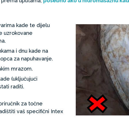
ti prema uputama,
posebno ako u hidromasažnu kad
varima kade te dijelu
je uzrokovane
ma.
jenkama i dnu kade na
klopca za napuhavanje.
jakim mrazom.
ade (uključujući
ti raditi.
priručnik za točne
ištiti vaš specifični Intex