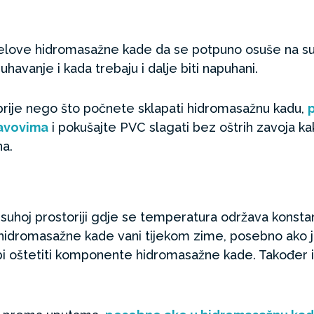
jelove hidromasažne kade da se potpuno osuše na sun
havanje i kada trebaju i dalje biti napuhani.
prije nego što počnete sklapati hidromasažnu kadu,
p
šavovima
i pokušajte PVC slagati bez oštrih zavoja kak
na.
suhoj prostoriji gdje se temperatura održava konsta
idromasažne kade vani tijekom zime, posebno ako je 
 oštetiti komponente hidromasažne kade. Također i