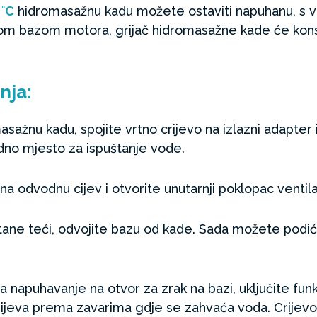
 °C
hidromasažnu kadu možete ostaviti napuhanu, s vo
nom bazom motora, grijač hidromasažne kade će kons
nja:
masažnu kadu, spojite vrtno crijevo na izlazni adapter 
adno mjesto za ispuštanje vode.
na odvodnu cijev i otvorite unutarnji poklopac ventil
ane teći, odvojite bazu od kade. Sada možete podići
za napuhavanje na otvor za zrak na bazi, uključite funk
crijeva prema zavarima gdje se zahvaća voda. Crijevo