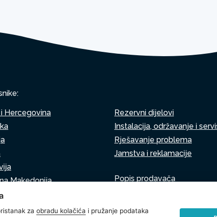
snike:
i Hercegovina
Rezervni dijelovi
ska
Instalacija, održavanje i servi
ja
Rješavanje problema
a
Jamstva i reklamacije
ija
Popis prodavača
rna Makedonija
Virtualni asistent
a
Pišite nam
ija
ristanak za
obradu kolačića
i pružanje podataka