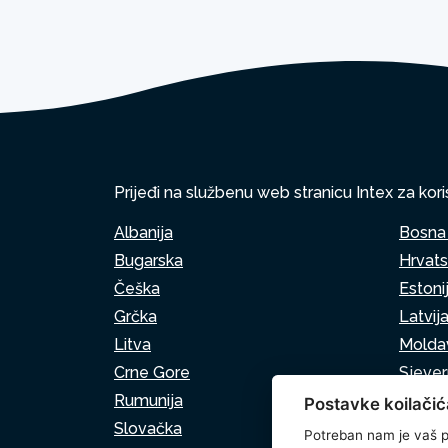
Prijeđi na službenu web stranicu Intex za kori
Albanija
Bosna 
Bugarska
Hrvat
Češka
Estoni
Grčka
Latvij
Litva
Moldav
Crne Gore
Sjeve
Rumunija
Srbija
Postavke koilačić
Slovačka
Sloven
Potreban nam je vaš p