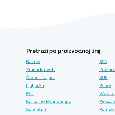
Pretraži po proizvodnoj liniji
Bazeni
SPA
Zračni kreveti
Zračni 
Čamci i kajaci
SUP
Ljuljačka
Pribor
PET
Wetset 
Kartušne filter pumpe
Pješčan
Solinatori
Pumpe 