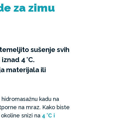
de za zimu
temeljito sušenje svih
iznad 4 °C.
 materijala ili
ti hidromasažnu kadu na
tporne na mraz. Kako biste
okoline snizi na
4 °C
i