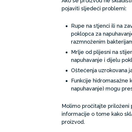
Ako se proizvod ne skladiš
pojaviti sljedeći problemi:
Rupe na stjenci ili na za
poklopca za napuhavan
razmnoženim bakterija
Mrlje od plijesni na sti
napuhavanje i dijelu po
Oštećenja uzrokovana 
Funkcije hidromasažne k
napuhavanje) mogu presta
Molimo pročitajte priloženi 
informacije o tome kako sklad
proizvod.