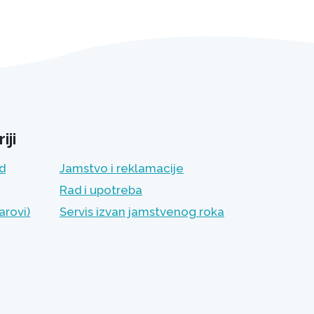
iji
ad
Jamstvo i reklamacije
Rad i upotreba
arovi)
Servis izvan jamstvenog roka