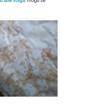
u uđe vlaga
, mogu se