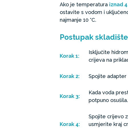
Ako je temperatura
iznad 4
ostavite s vodom i uključe
najmanje 10 °C.
Postupak skladište
Isključite hidro
Korak
1:
crijeva na prikl
Korak
2:
Spojite adapter 
Kada voda prest
Korak
3:
potpuno osušila.
Spojite crijevo 
Korak
4:
usmjerite kraj 