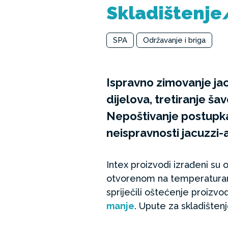
Skladištenje
SPA
Održavanje i briga
Ispravno zimovanje jac
dijelova, tretiranje ša
Nepoštivanje postupka 
neispravnosti jacuzzi-a
Intex proizvodi izrađeni su
otvorenom na temperaturama
spriječili oštećenje proizv
manje
. Upute za skladišten