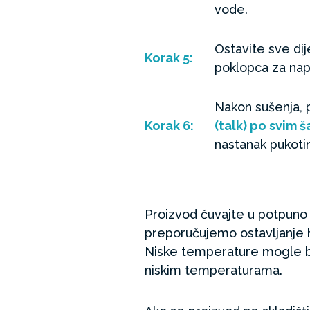
vode.
Ostavite sve di
Korak
5:
poklopca za napu
Nakon sušenja, 
Korak
6:
(talk) po svim 
nastanak pukoti
Proizvod čuvajte u potpuno 
preporučujemo ostavljanje h
Niske temperature mogle bi
niskim temperaturama.