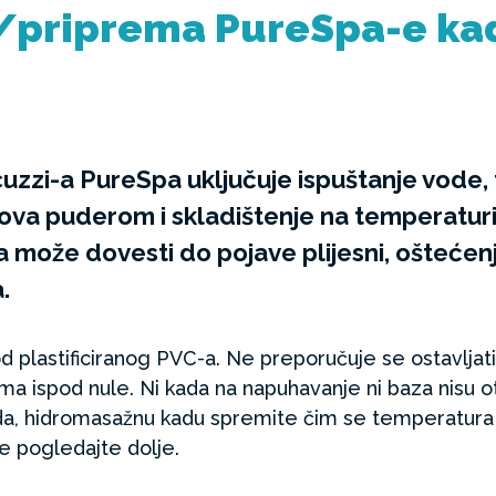
/priprema PureSpa-e ka
uzzi-a PureSpa uključuje ispuštanje vode, 
vova puderom i skladištenje na temperaturi 
može dovesti do pojave plijesni, oštećenja
.
 od plastificiranog PVC-a. Ne preporučuje se ostavlja
 ispod nule. Ni kada na napuhavanje ni baza nisu o
oda, hidromasažnu kadu spremite čim se temperatura 
je pogledajte dolje.