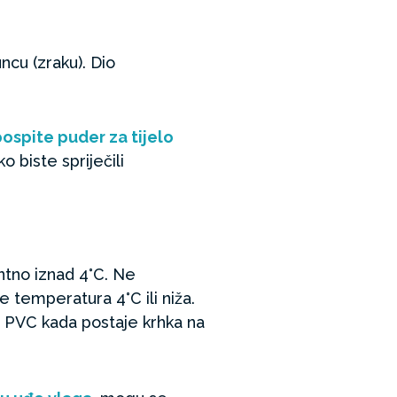
cu (zraku). Dio
ospite puder za tijelo
o biste spriječili
ntno iznad 4°C. Ne
temperatura 4°C ili niža.
 PVC kada postaje krhka na