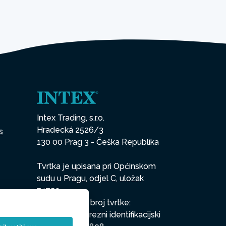
Intex Trading, s.r.o.
Hradecká 2526/3
s
130 00 Prag 3 - Češka Republika
Tvrtka je upisana pri Općinskom
sudu u Pragu, odjel C, uložak
74759
Identifikacijski broj tvrtke:
26150808, Porezni identifikacijski