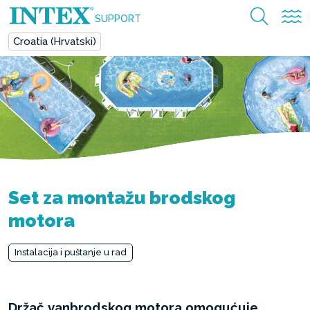
SUPPORT
Croatia (Hrvatski)
Set za montažu brodskog
motora
Instalacija i puštanje u rad
Držač vanbrodskog motora omogućuje