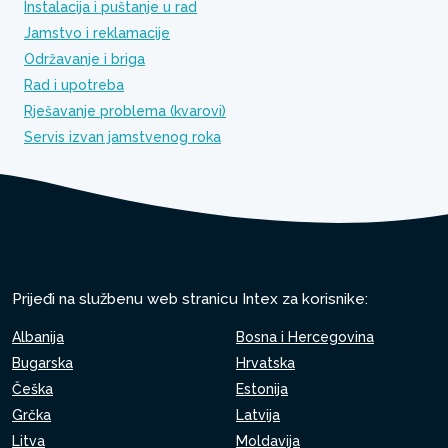
Instalacija i puštanje u rad
Jamstvo i reklamacije
Održavanje i briga
Rad i upotreba
Rješavanje problema (kvarovi)
Servis izvan jamstvenog roka
Prijeđi na službenu web stranicu Intex za korisnike:
Albanija
Bosna i Hercegovina
Bugarska
Hrvatska
Češka
Estonija
Grčka
Latvija
Litva
Moldavija