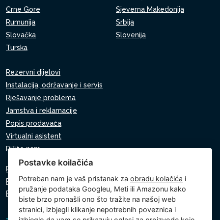
Crne Gore
Sjeverna Makedonija
Rumunija
Srbija
Slovačka
Slovenija
Turska
Rezervni dijelovi
Instalacija, održavanje i servis
Rješavanje problema
Jamstva i reklamacije
Popis prodavača
Virtualni asistent
Pišite nam
Postavke koilačića
Pravila o zaštiti osobnih podataka
Potreban nam je vaš pristanak za
obradu kolačića
i
Pravila o korištenju kolačića
pružanje podataka Googleu, Meti ili Amazonu kako
Postavke kolačića
biste brzo pronašli ono što tražite na našoj web
stranici, izbjegli klikanje nepotrebnih poveznica i
izbjeglo da vam se prikazuju oglasi za proizvode koje