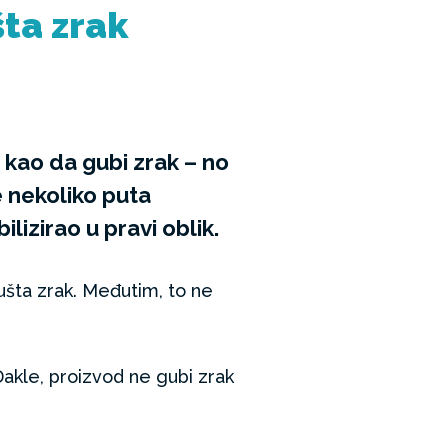
šta zrak
kao da gubi zrak – no
e nekoliko puta
lizirao u pravi oblik.
ušta zrak. Međutim, to ne
Dakle, proizvod ne gubi zrak