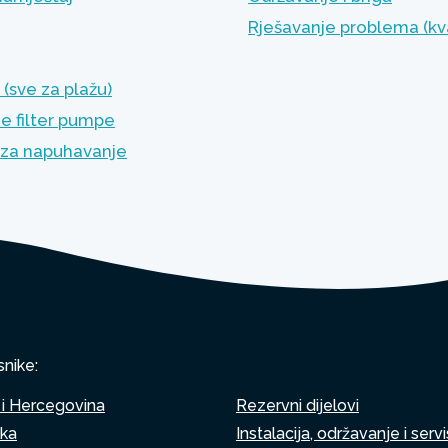
Rješavanje problema (kv
(sve za plažu)
e filter pumpe
za napuhavanje
snike:
i Hercegovina
Rezervni dijelovi
ska
Instalacija, održavanje i servi