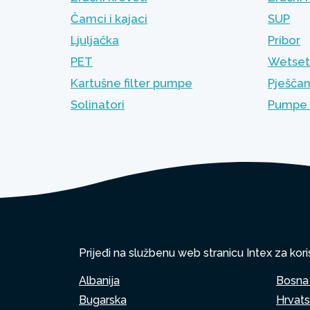
Čamci i kajaci
SUP
Ljuljačka
Pribor
PET
Wetset 
Kartušne filter pumpe
Pješčan
Solinatori
Pumpe 
Prijeđi na službenu web stranicu Intex za kori
Albanija
Bosna 
Bugarska
Hrvat