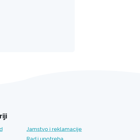
iji
ad
Jamstvo i reklamacije
Rad i upotreba