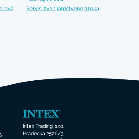
arovi)
Servis izvan jamstvenog roka
Intex Trading, s.r.o.
Hradecká 2526/3
s