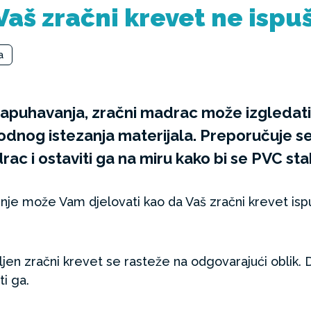
Vaš zračni krevet ne ispu
a
napuhavanja, zračni madrac može izgledati 
odnog istezanja materijala. Preporučuje s
 i ostaviti ga na miru kako bi se PVC stabi
nje može Vam djelovati kao da Vaš zračni krevet isp
ljen zračni krevet se rasteže na odgovarajući oblik. 
ti ga.