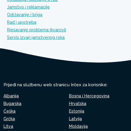
Jamstvo i reklamacije
Održavanje i briga
Rad i upotreba
Rješavanje problema (kvarovi)
Servis izvan jamstvenog roka
Prijeđi na službenu web stranicu Intex za korisnike:
Albanija
Bosna i Hercegovina
Bugarska
Hrvatska
Češka
Estonija
Grčka
Latvija
Litva
Moldavija