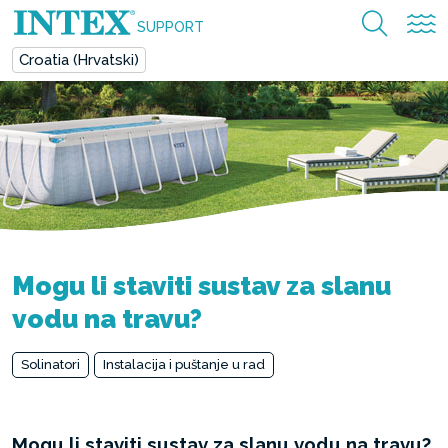
SUPPORT
Croatia (Hrvatski)
Mogu li staviti sustav za slanu
vodu na travu?
Solinatori
Instalacija i puštanje u rad
Mogu li staviti sustav za slanu vodu na travu?