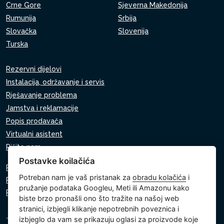
Crne Gore
Sjeverna Makedonija
Rumunija
Srbija
Slovačka
Slovenija
Turska
Rezervni dijelovi
Instalacija, održavanje i servis
Rješavanje problema
Jamstva i reklamacije
Popis prodavača
Virtualni asistent
Pišite nam
Postavke koilačića
Pravila o zaštiti osobnih podataka
Potreban nam je vaš pristanak za
obradu kolačića
i
Pravila o korištenju kolačića
pružanje podataka Googleu, Meti ili Amazonu kako
Postavke kolačića
biste brzo pronašli ono što tražite na našoj web
stranici, izbjegli klikanje nepotrebnih poveznica i
izbjeglo da vam se prikazuju oglasi za proizvode koje