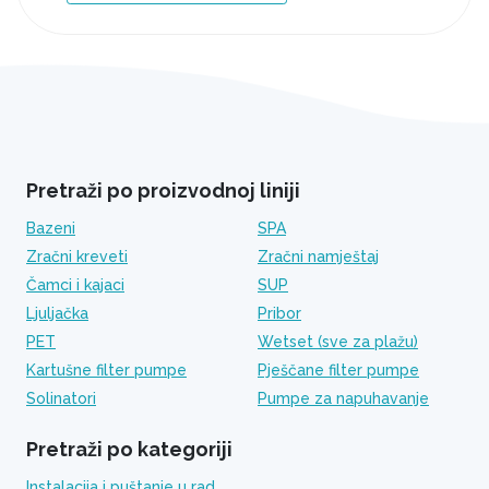
Pretraži po proizvodnoj liniji
Bazeni
SPA
Zračni kreveti
Zračni namještaj
Čamci i kajaci
SUP
Ljuljačka
Pribor
PET
Wetset (sve za plažu)
Kartušne filter pumpe
Pješčane filter pumpe
Solinatori
Pumpe za napuhavanje
Pretraži po kategoriji
Instalacija i puštanje u rad