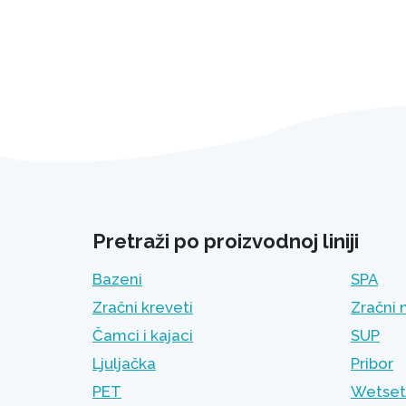
Pretraži po proizvodnoj liniji
Bazeni
SPA
Zračni kreveti
Zračni 
Čamci i kajaci
SUP
Ljuljačka
Pribor
PET
Wetset 