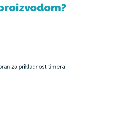
x proizvodom?
ran za prikladnost timera