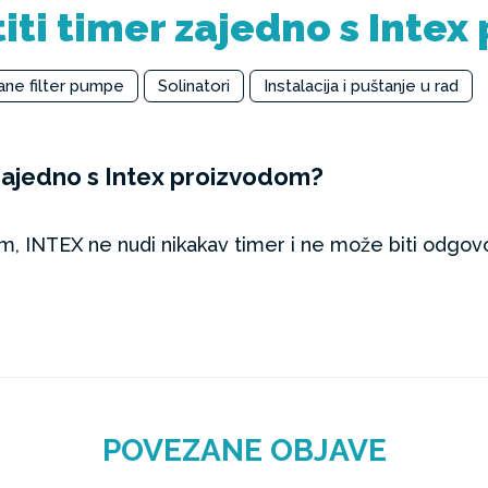
titi timer zajedno s Inte
ane filter pumpe
Solinatori
Instalacija i puštanje u rad
r zajedno s Intex proizvodom?
, INTEX ne nudi nikakav timer i ne može biti odgovo
POVEZANE OBJAVE