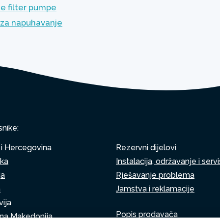
e filter pumpe
za napuhavanje
snike:
i Hercegovina
Rezervni dijelovi
ska
Instalacija, održavanje i servi
ja
Rješavanje problema
a
Jamstva i reklamacije
ija
Popis prodavača
rna Makedonija