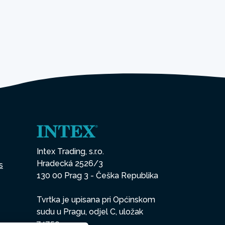
Intex Trading, s.r.o.
Hradecká 2526/3
s
130 00 Prag 3 - Češka Republika
Tvrtka je upisana pri Općinskom
sudu u Pragu, odjel C, uložak
74759