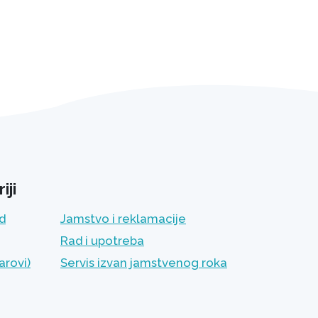
iji
ad
Jamstvo i reklamacije
Rad i upotreba
arovi)
Servis izvan jamstvenog roka