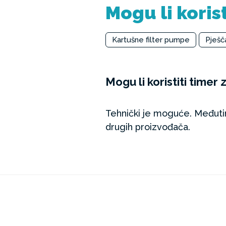
Mogu li koris
Kartušne filter pumpe
Pješč
Mogu li koristiti time
Tehnički je moguće. Međutim
drugih proizvođača.