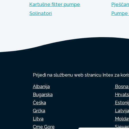
Kartušne filter pumpe
Pješčan
Solinatori
Pumpe 
Prijeđi na službenu web stranicu Intex za kori
Albanija
Bosna 
Bugarska
Hrvat
Češka
Estoni
Grčka
Latvij
Litva
Moldav
Crne Gore
Sjeve