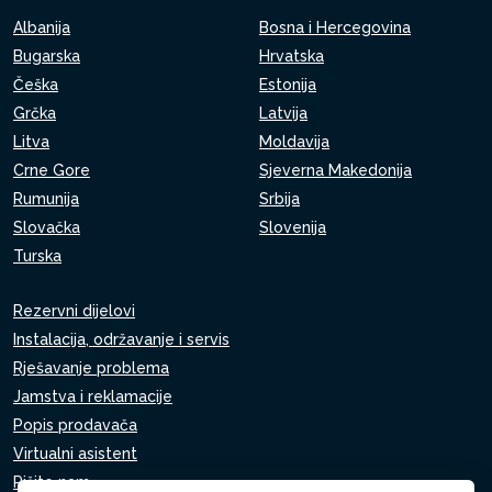
Albanija
Bosna i Hercegovina
Bugarska
Hrvatska
Češka
Estonija
Grčka
Latvija
Litva
Moldavija
Crne Gore
Sjeverna Makedonija
Rumunija
Srbija
Slovačka
Slovenija
Turska
Rezervni dijelovi
Instalacija, održavanje i servis
Rješavanje problema
Jamstva i reklamacije
Popis prodavača
Virtualni asistent
Pišite nam