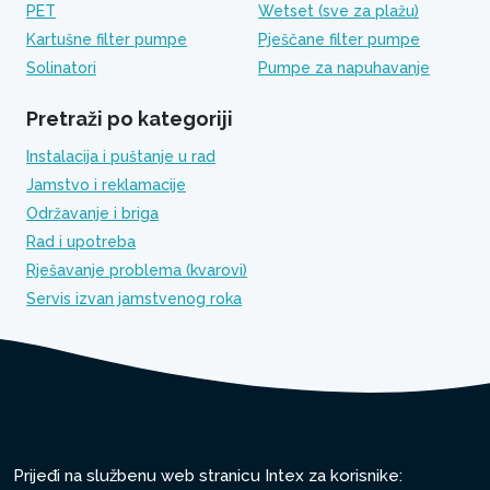
PET
Wetset (sve za plažu)
Kartušne filter pumpe
Pješčane filter pumpe
Solinatori
Pumpe za napuhavanje
Pretraži po kategoriji
Instalacija i puštanje u rad
Jamstvo i reklamacije
Održavanje i briga
Rad i upotreba
Rješavanje problema (kvarovi)
Servis izvan jamstvenog roka
Prijeđi na službenu web stranicu Intex za korisnike: