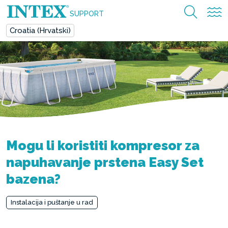
SUPPORT
Croatia (Hrvatski)
Mogu li koristiti kompresor za
napuhavanje prstena Easy Set
bazena?
Instalacija i puštanje u rad