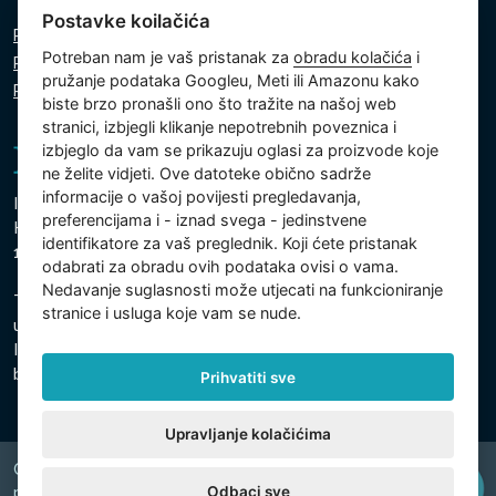
Postavke koilačića
Pravila o zaštiti osobnih podataka
Potreban nam je vaš pristanak za
obradu kolačića
i
Pravila o korištenju kolačića
pružanje podataka Googleu, Meti ili Amazonu kako
Postavke kolačića
biste brzo pronašli ono što tražite na našoj web
stranici, izbjegli klikanje nepotrebnih poveznica i
izbjeglo da vam se prikazuju oglasi za proizvode koje
ne želite vidjeti. Ove datoteke obično sadrže
informacije o vašoj povijesti pregledavanja,
Intex Trading, s.r.o.
preferencijama i - iznad svega - jedinstvene
Hradecká 2526/3
identifikatore za vaš preglednik. Koji ćete pristanak
130 00 Prag 3 - Češka Republika
odabrati za obradu ovih podataka ovisi o vama.
Nedavanje suglasnosti može utjecati na funkcioniranje
Tvrtka je upisana pri Općinskom sudu u Pragu, odjel C,
stranice i usluga koje vam se nude.
uložak 74759
Identifikacijski broj tvrtke: 26150808, Porezni identifikacijski
broj: CZ26150808
Prihvatiti sve
Upravljanje kolačićima
Copyright © 2026 INTEX TRADING s.r.o. Všechna
Odbaci sve
právavyhrazena.