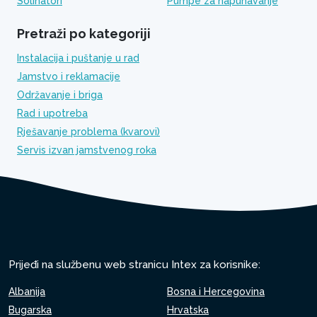
Solinatori
Pumpe za napuhavanje
Pretraži po kategoriji
Instalacija i puštanje u rad
Jamstvo i reklamacije
Održavanje i briga
Rad i upotreba
Rješavanje problema (kvarovi)
Servis izvan jamstvenog roka
Prijeđi na službenu web stranicu Intex za korisnike:
Albanija
Bosna i Hercegovina
Bugarska
Hrvatska