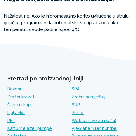
Nažalost ne. Ako je hidromasažno korito uključena u struju,
grijač je programiran da automatski zagrijava vodu ako
temperatura vode padne ispod 4°C.
Pretraži po proizvodnoj liniji
Bazeni
SPA
Zračni kreveti
Zračni namještaj
Čamci i kajaci
SUP
Ljuljačka
Pribor
PET
Wetset (sve za plažu)
Kartušne filter pumpe
Pješčane filter pumpe