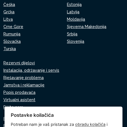
Češka
Estonija
Grčka
Latvija
Litva
Moldavija
Crne Gore
Sjeverna Makedonija
Rumunija
Srbija
Slovačka
Slovenija
Turska
Rezervni dijelovi
Instalacija, održavanje i servis
Rješavanje problema
Jamstva i reklamacije
Popis prodavača
Virtualni asistent
Pišite nam
Postavke koilačića
Pravila o zaštiti osobnih podataka
Potreban nam je vaš pristanak za
obradu kolačića
i
Pravila o korištenju kolačića