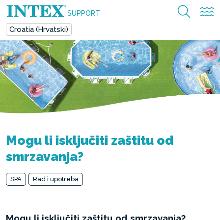
SUPPORT
Croatia (Hrvatski)
Mogu li isključiti zaštitu od
smrzavanja?
SPA
Rad i upotreba
Mogu li isključiti zaštitu od smrzavanja?