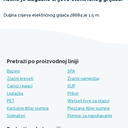
Duljina crijeva električnog grijača 28684 je 1,5 m.
Pretraži po proizvodnoj liniji
Bazeni
SPA
Zračni kreveti
Zračni namještaj
Čamci i kajaci
SUP
Ljuljačka
Pribor
PET
Wetset (sve za plažu)
Kartušne filter pumpe
Pješčane filter pumpe
Solinatori
Pumpe za napuhavanje