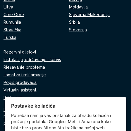
Litva
Moldavija
Crne Gore
Sjeverna Makedonija
Rumunija
Srbija
Slovačka
Slovenija
Turska
Rezervni dijelovi
Instalacija, održavanje i servis
Rješavanje problema
Jamstva i reklamacije
Popis prodavača
Virtualni asistent
Pišite nam
Postavke koilačića
Pravila o zaštiti osobnih podataka
Potreban nam je vaš pristanak za
obradu kolačića
i
Pravila o korištenju kolačića
pružanje podataka Googleu, Meti ili Amazonu kako
Postavke kolačića
biste brzo pronašli ono što tražite na našoj web