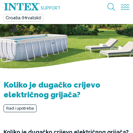
SUPPORT
Croatia (Hrvatski)
Koliko je dugačko crijevo
električnog grijača?
Rad i upotreba
Koliko je dugačko crijevo električnog grijača?