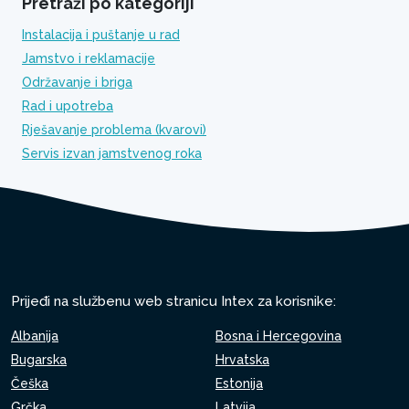
Pretraži po kategoriji
Instalacija i puštanje u rad
Jamstvo i reklamacije
Održavanje i briga
Rad i upotreba
Rješavanje problema (kvarovi)
Servis izvan jamstvenog roka
Prijeđi na službenu web stranicu Intex za korisnike:
Albanija
Bosna i Hercegovina
Bugarska
Hrvatska
Češka
Estonija
Grčka
Latvija