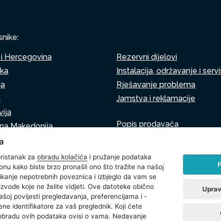
snike:
i Hercegovina
Rezervni dijelovi
ska
Instalacija, održavanje i servi
ja
Rješavanje problema
a
Jamstva i reklamacije
ija
Popis prodavača
rna Makedonija
Virtualni asistent
a
Pišite nam
ija
ristanak za
obradu kolačića
i pružanje podataka
P
onu kako biste brzo pronašli ono što tražite na našoj
klikanje nepotrebnih poveznica i izbjeglo da vam se
izvode koje ne želite vidjeti. Ove datoteke obično
Uprav
ašoj povijesti pregledavanja, preferencijama i -
 korištenju kolačića
Postavke kolačića
ne identifikatore za vaš preglednik. Koji ćete
 obradu ovih podataka ovisi o vama. Nedavanje