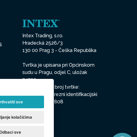
Intex Trading, s.r.o.
Hradecká 2526/3
s
130 00 Prag 3 - Češka Republika
Tvrtka je upisana pri Općinskom
sudu u Pragu, odjel C, uložak
74759
Identifikacijski broj tvrtke:
26150808, Porezni identifikacijski
broj: CZ26150808
rihvatiti sve
ljanje kolačićima
Odbaci sve