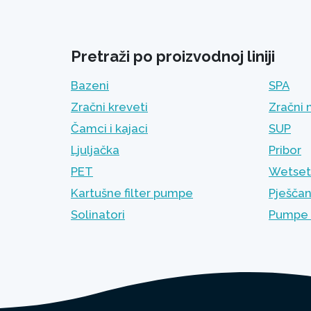
Pretraži po proizvodnoj liniji
Bazeni
SPA
Zračni kreveti
Zračni 
Čamci i kajaci
SUP
Ljuljačka
Pribor
PET
Wetset 
Kartušne filter pumpe
Pješčan
Solinatori
Pumpe 