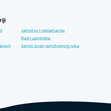
iji
ad
Jamstvo i reklamacije
Rad i upotreba
arovi)
Servis izvan jamstvenog roka