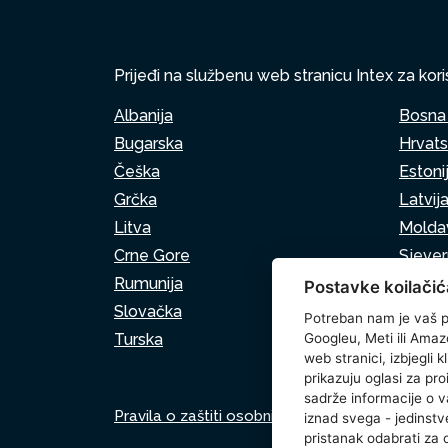
Prijeđi na službenu web stranicu Intex za kori
Albanija
Bosna 
Bugarska
Hrvat
Češka
Estoni
Grčka
Latvij
Litva
Moldav
Crne Gore
Sjeve
Rumunija
Srbija
Postavke koilačić
Slovačka
Sloven
Potreban nam je vaš p
Turska
Googleu, Meti ili Amaz
web stranici, izbjegli 
prikazuju oglasi za pro
sadrže informacije o v
Pravila o zaštiti osobnih podataka
Pravila o
iznad svega - jedinstve
pristanak odabrati za