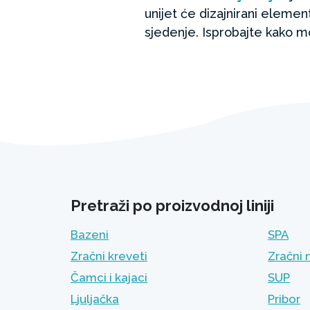
unijet će dizajnirani elemen
sjedenje. Isprobajte kako mo
Pretraži po proizvodnoj liniji
Bazeni
SPA
Zračni kreveti
Zračni 
Čamci i kajaci
SUP
Ljuljačka
Pribor