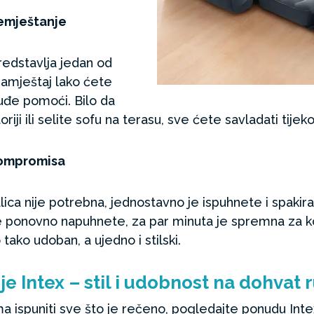
remještanje
redstavlja jedan od
namještaj lako ćete
tuđe pomoći. Bilo da
riji ili selite sofu na terasu, sve ćete savladati tije
 kompromisa
ica nije potrebna, jednostavno je ispuhnete i spaki
 ponovno napuhnete, za par minuta je spremna za kor
 tako udoban, a ujedno i stilski.
e Intex – stil i udobnost na dohvat 
ma ispuniti sve što je rečeno, pogledajte ponudu Inte