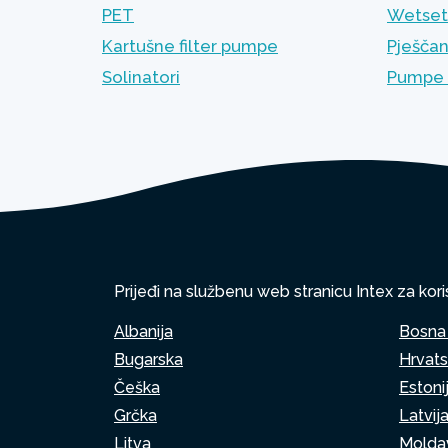
PET
Wetset 
Kartušne filter pumpe
Pješčan
Solinatori
Pumpe 
Prijeđi na službenu web stranicu Intex za kori
Albanija
Bosna 
Bugarska
Hrvat
Češka
Estoni
Grčka
Latvij
Litva
Moldav