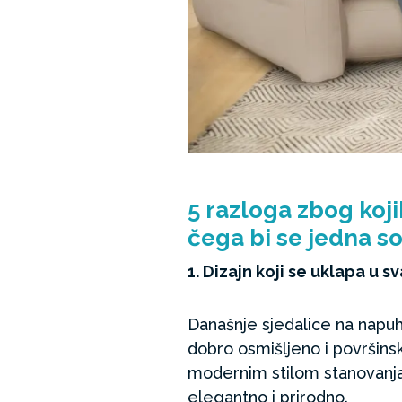
5 razloga zbog koji
čega bi se jedna so
1. Dizajn koji se uklapa u sv
Današnje sjedalice na napuha
dobro osmišljeno i površinski
modernim stilom stanovanja.
elegantno i prirodno.