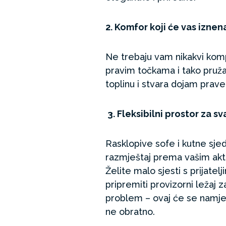
2. Komfor koji će vas iznen
Ne trebaju vam nikakvi komp
pravim točkama i tako pruž
toplinu i stvara dojam prav
3. Fleksibilni prostor za sv
Rasklopive sofe i kutne sjed
razmještaj prema vašim ak
Želite malo sjesti s prijatelji
pripremiti provizorni ležaj 
problem – ovaj će se namješ
ne obratno.