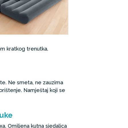
kom kratkog trenutka.
rate. Ne smeta, ne zauzima
ištenje. Namještaj koji se
ruke
xa. Omiljena kutna sjedalica