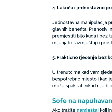
4. Lakoća i jednostavno p
Jednostavna manipulacija p
glavnih benefita. Prenosivi 
premjestiti bilo kuda i bez 
mijenjate razmještaj u prosto
5. Praktično rješenje bez
U trenutcima kad vam sjedal
bespotrebno mjesto i kad je
može spakirati nikad nije bio
Sofe na napuhavanj
Ako tražite
namještaj
koji i