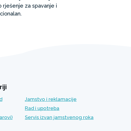
o rješenje za spavanje i
cionalan.
iji
ad
Jamstvo i reklamacije
Rad i upotreba
arovi)
Servis izvan jamstvenog roka