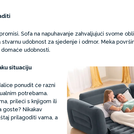
aditi
romisi. Sofa na napuhavanje zahvaljujući svome obli
a stvarnu udobnost za sjedenje i odmor. Meka površi
e domaće udobnosti.
aku situaciju
alice ponudit će razni
tualnim potrebama.
ma, prileći s knjigom ili
za goste? Nikakav
taj prilagoditi vama, a