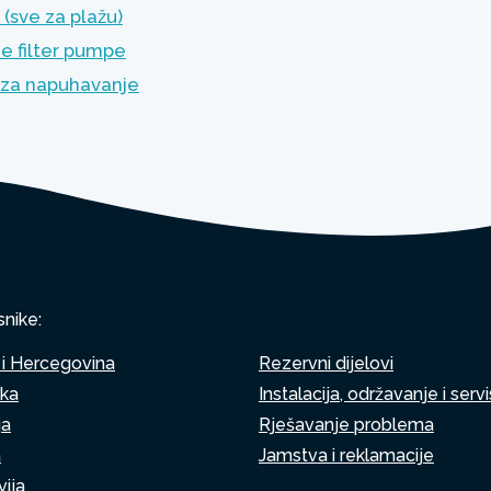
(sve za plažu)
e filter pumpe
za napuhavanje
snike:
i Hercegovina
Rezervni dijelovi
ska
Instalacija, održavanje i servi
ja
Rješavanje problema
a
Jamstva i reklamacije
ija