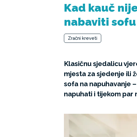
Kad kauč nije
nabaviti sof
Zračni kreveti
Klasičnu sjedalicu vjero
mjesta za sjedenje ili ž
sofa na napuhavanje – 
napuhati i tijekom par