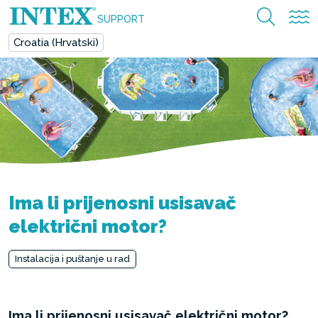
SUPPORT
Croatia (Hrvatski)
Ima li prijenosni usisavač
električni motor?
Instalacija i puštanje u rad
Ima li prijenosni usisavač električni motor?