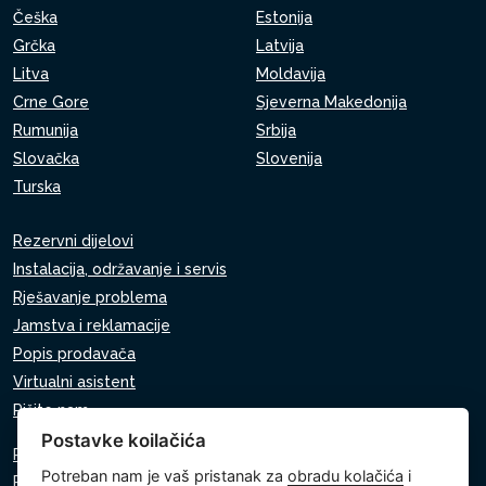
Češka
Estonija
Grčka
Latvija
Litva
Moldavija
Crne Gore
Sjeverna Makedonija
Rumunija
Srbija
Slovačka
Slovenija
Turska
Rezervni dijelovi
Instalacija, održavanje i servis
Rješavanje problema
Jamstva i reklamacije
Popis prodavača
Virtualni asistent
Pišite nam
Postavke koilačića
Pravila o zaštiti osobnih podataka
Potreban nam je vaš pristanak za
obradu kolačića
i
Pravila o korištenju kolačića