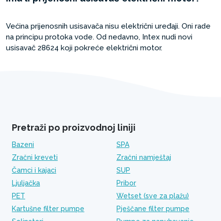
Većina prijenosnih usisavača nisu električni uređaji. Oni rade
na principu protoka vode. Od nedavno, Intex nudi novi
usisavač 28624 koji pokreće električni motor.
Pretraži po proizvodnoj liniji
Bazeni
SPA
Zračni kreveti
Zračni namještaj
Čamci i kajaci
SUP
Ljuljačka
Pribor
PET
Wetset (sve za plažu)
Kartušne filter pumpe
Pješčane filter pumpe