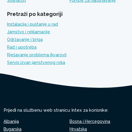
Solinatori
Pumpe za napuhavanje
Pretraži po kategoriji
Instalacija i puštanje u rad
Jamstvo i reklamacije
Održavanje i briga
Rad i upotreba
Rješavanje problema (kvarovi)
Servis izvan jamstvenog roka
Prijeđi na službenu web stranicu Intex za korisnike:
Albanija
Bosna i Hercegovina
Bugarska
Hrvatska