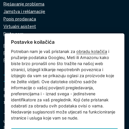
Rješavanje problema
Jamstva i reklamacije
Popis prodavača
Virtualni asistent
Pišite nam
Postavke koilačića
Pravila o zaštiti osobnih podataka
Potreban nam je vaš pristanak za
obradu kolačića
i
Pravila o korištenju kolačića
pružanje podataka Googleu, Meti ili Amazonu kako
Postavke kolačića
biste brzo pronašli ono što tražite na našoj web
stranici, izbjegli klikanje nepotrebnih poveznica i
izbjeglo da vam se prikazuju oglasi za proizvode koje
ne želite vidjeti. Ove datoteke obično sadrže
informacije o vašoj povijesti pregledavanja,
Intex Trading, s.r.o.
preferencijama i - iznad svega - jedinstvene
Hradecká 2526/3
identifikatore za vaš preglednik. Koji ćete pristanak
130 00 Prag 3 - Češka Republika
odabrati za obradu ovih podataka ovisi o vama.
Nedavanje suglasnosti može utjecati na funkcioniranje
Tvrtka je upisana pri Općinskom sudu u Pragu, odjel C,
stranice i usluga koje vam se nude.
uložak 74759
Identifikacijski broj tvrtke: 26150808, Porezni identifikacijski