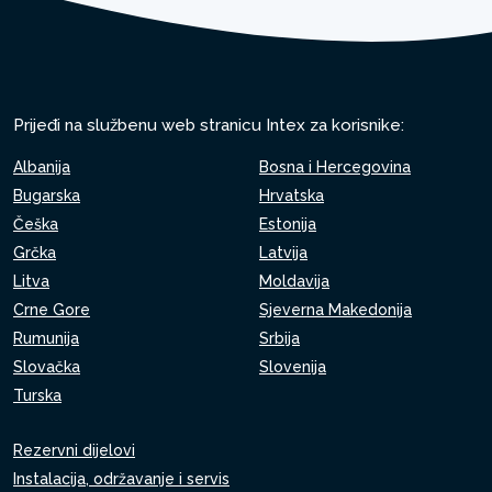
Prijeđi na službenu web stranicu Intex za korisnike:
Albanija
Bosna i Hercegovina
Bugarska
Hrvatska
Češka
Estonija
Grčka
Latvija
Litva
Moldavija
Crne Gore
Sjeverna Makedonija
Rumunija
Srbija
Slovačka
Slovenija
Turska
Rezervni dijelovi
Instalacija, održavanje i servis