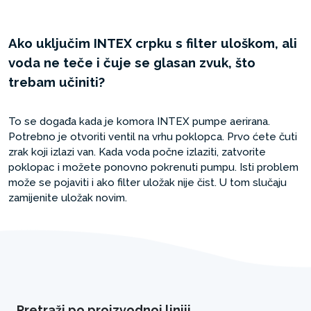
Ako uključim INTEX crpku s filter uloškom, ali
voda ne teče i čuje se glasan zvuk, što
trebam učiniti?
To se događa kada je komora INTEX pumpe aerirana.
Potrebno je otvoriti ventil na vrhu poklopca. Prvo ćete čuti
zrak koji izlazi van. Kada voda počne izlaziti, zatvorite
poklopac i možete ponovno pokrenuti pumpu. Isti problem
može se pojaviti i ako filter uložak nije čist. U tom slučaju
zamijenite uložak novim.
Pretraži po proizvodnoj liniji