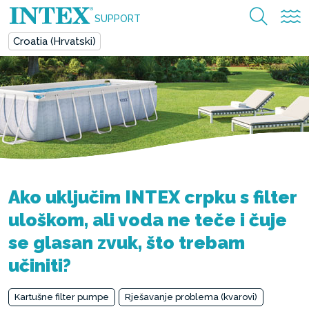
SUPPORT
Croatia (Hrvatski)
Ako uključim INTEX crpku s filter
uloškom, ali voda ne teče i čuje
se glasan zvuk, što trebam
učiniti?
Kartušne filter pumpe
Rješavanje problema (kvarovi)